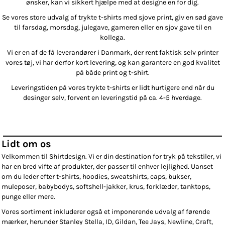
ønsker, kan vi sikkert hjælpe med at designe en for dig.
Se vores store udvalg af trykte t-shirts med sjove print, giv en sød gave
til farsdag, morsdag, julegave, gameren eller en sjov gave til en
kollega.
Vi er en af de få leverandører i Danmark, der rent faktisk selv printer
vores tøj, vi har derfor kort levering, og kan garantere en god kvalitet
på både print og t-shirt.
Leveringstiden på vores trykte t-shirts er lidt hurtigere end når du
desinger selv, forvent en leveringstid på ca. 4-5 hverdage.
Lidt om os
Velkommen til Shirtdesign. Vi er din destination for tryk på tekstiler, vi
har en bred vifte af produkter, der passer til enhver lejlighed. Uanset
om du leder efter t-shirts, hoodies, sweatshirts, caps, bukser,
muleposer, babybodys, softshell-jakker, krus, forklæder, tanktops,
punge eller mere.
Vores sortiment inkluderer også et imponerende udvalg af førende
mærker, herunder Stanley Stella, ID, Gildan, Tee Jays, Newline, Craft,