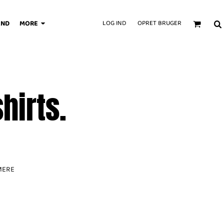
AND
MORE
LOG IND
OPRET BRUGER
hirts.
 MERE