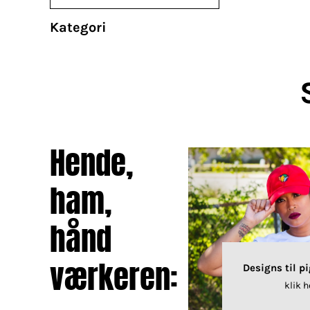
BRANDS
DIVERSE
Kategori
MORE...
Krus
Poser / Tasker
Tank top
Hende,
Brands
Diverse
Økologisk / Organic
Re
ham,
hånd
værkeren:
Designs til p
klik h
Skole / efterskole tøj