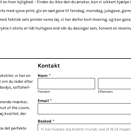
 en hver lejlighed. - Finder du ikke den du ønsker, kan vi sikkert hjælpe
irts med sjove print, giv en sød gave til farsdag, morsdag, julegave, gamer
rent faktisk selv printer vores tøj, vi har derfor kort levering, og kan gara
ykte t-shirts er lidt hurtigere end når du desinger selv, forvent en leveri
Kontakt
kstiler, vi har en
Navn *
t om du leder efter
bodys, softshell-
Fornavn
Efternavn
Email *
førende mærker,
Fruit of the Loom,
øj kvalitet, der
Besked *
be det perfekte