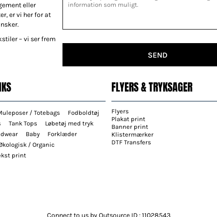
gement eller
r, er vi her for at
ønsker.
stiler – vi ser frem
SEND
NKS
FLYERS & TRYKSAGER
Flyers
Muleposer / Totebags
Fodboldtøj
Plakat print
s
Tank Tops
Løbetøj med tryk
Banner print
adwear
Baby
Forklæder
Klistermærker
DTF Transfers
Økologisk / Organic
kst print
Connect to us by Outsource ID : 11028543