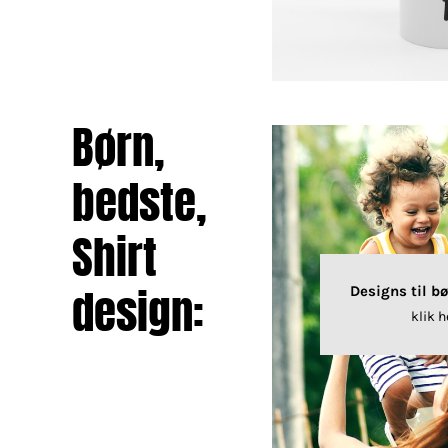
Børn,
bedste,
Shirt
design:
Designs til b
klik h