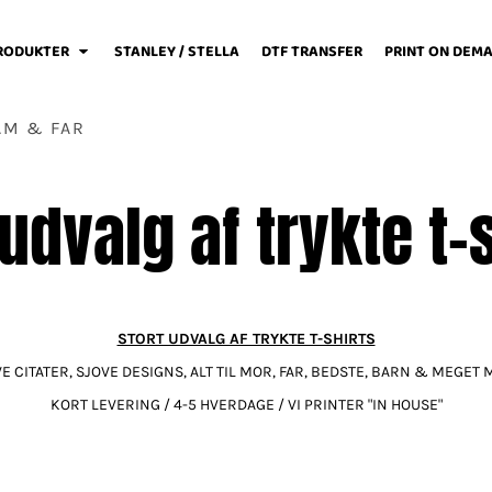
RODUKTER
STANLEY / STELLA
DTF TRANSFER
PRINT ON DEM
HAM & FAR
 udvalg af trykte t-s
weats / Hoodies
Løbetøj
Baby
STORT UDVALG AF TRYKTE T-SHIRTS
E CITATER, SJOVE DESIGNS, ALT TIL MOR, FAR, BEDSTE, BARN & MEGET
Fodboldtøj
Forklæder
Jakker / Softshell
KORT LEVERING / 4-5 HVERDAGE / VI PRINTER "IN HOUSE"