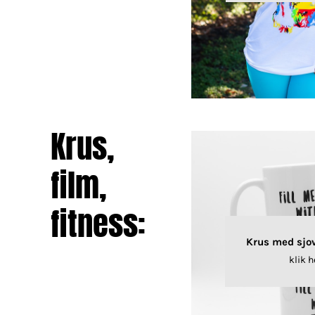
Krus,
film,
fitness:
Krus med sjo
klik h