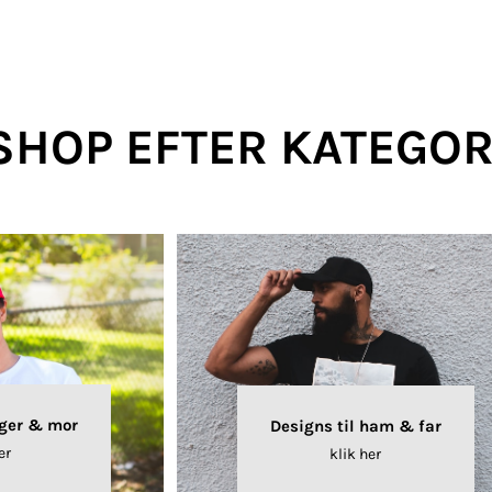
Polo
Skjorter
Selv-indleveret
tekstiler
SHOP EFTER KATEGOR
klameartikler og
Fashion Tees /
DTF Print (Digital
giveaways
Sweats
Transfer)
iger & mor
Designs til ham & far
er
klik her