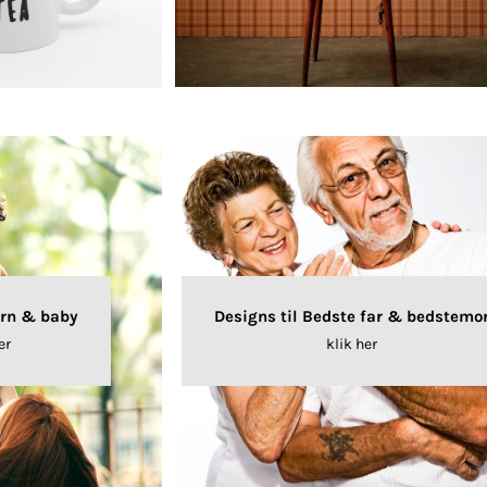
Designs til Bedste far & bedstemo
ørn & baby
klik her
er