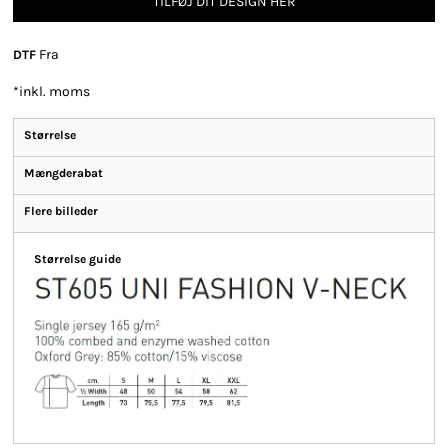
TILFØJ DIT DESIGN HER
Fra
DTF
*
inkl. moms
Størrelse
Mængderabat
Flere billeder
Størrelse guide