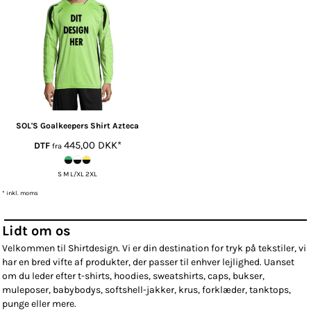
SOL'S
Goalkeepers Shirt Azteca
445,00
DKK
*
DTF
fra
S M L/XL 2XL
* inkl. moms
Lidt om os
Velkommen til Shirtdesign. Vi er din destination for tryk på tekstiler, vi
har en bred vifte af produkter, der passer til enhver lejlighed. Uanset
om du leder efter t-shirts, hoodies, sweatshirts, caps, bukser,
muleposer, babybodys, softshell-jakker, krus, forklæder, tanktops,
punge eller mere.