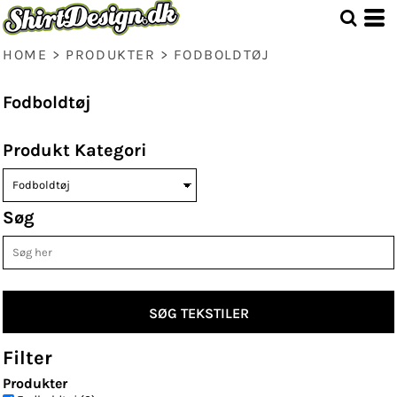
Standart
Price: Lowest First
Price: Highest First
HOME
>
PRODUKTER
>
FODBOLDTØJ
Date Added
Fodboldtøj
Produkt Kategori
Søg
SØG TEKSTILER
Filter
Produkter