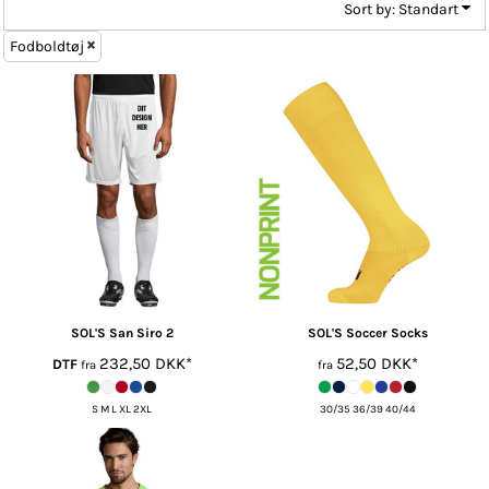
Sort by: Standart
Fodboldtøj
SOL'S
San Siro 2
SOL'S
Soccer Socks
232,50
DKK
*
52,50
DKK
*
DTF
fra
fra
S M L XL 2XL
30/35 36/39 40/44