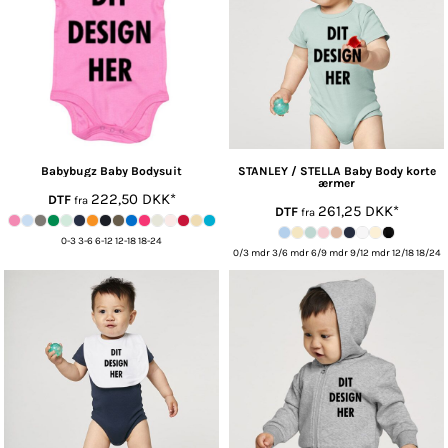
Babybugz
Baby Bodysuit
STANLEY / STELLA
Baby Body korte
ærmer
222,50
DKK
*
DTF
fra
261,25
DKK
*
DTF
fra
0-3 3-6 6-12 12-18 18-24
0/3 mdr 3/6 mdr 6/9 mdr 9/12 mdr 12/18 18/24