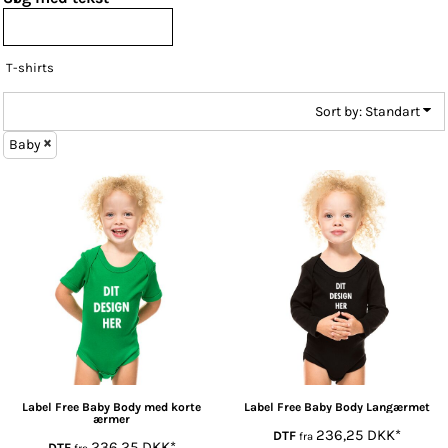
T-shirts
Sort by: Standart
Baby
Label Free
Baby Body med korte
Label Free
Baby Body Langærmet
ærmer
236,25
DKK
*
DTF
fra
236,25
DKK
*
DTF