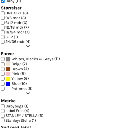
Baby (11)
Størrelser
ONE SIZE (3)
0/6 mdr (3)
6/12 mdr (6)
12/18 mdr (7)
18/24 mdr (7)
6-12 (1)
24/36 mdr (4)
Farver
(11)
Whites, Blacks & Greys
(7)
Beige
(4)
Brown
(8)
Pink
(6)
Yellow
(10)
Blue
(6)
Patterns
Mærke
Babybugz (1)
Label Free (4)
STANLEY / STELLA (5)
Stanley/Stella (1)
Søg med tekst