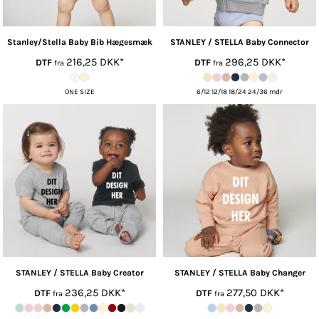
Stanley/Stella
Baby Bib Hægesmæk
STANLEY / STELLA
Baby Connector
216,25
DKK
*
296,25
DKK
*
DTF
DTF
fra
fra
ONE SIZE
6/12 12/18 18/24 24/36 mdr
STANLEY / STELLA
Baby Creator
STANLEY / STELLA
Baby Changer
236,25
DKK
*
277,50
DKK
*
DTF
DTF
fra
fra