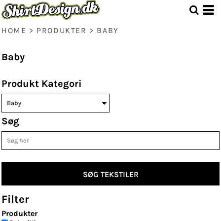
Standart
Price: Lowest First
Price: Highest First
HOME
>
PRODUKTER
>
BABY
Date Added
Baby
Produkt Kategori
Søg
SØG TEKSTILER
Filter
Produkter