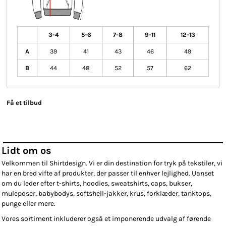
3-4
5-6
7-8
9-11
12-13
A
39
41
43
46
49
B
44
48
52
57
62
Få et tilbud
Lidt om os
Velkommen til Shirtdesign. Vi er din destination for tryk på tekstiler, vi
har en bred vifte af produkter, der passer til enhver lejlighed. Uanset
om du leder efter t-shirts, hoodies, sweatshirts, caps, bukser,
muleposer, babybodys, softshell-jakker, krus, forklæder, tanktops,
punge eller mere.
Vores sortiment inkluderer også et imponerende udvalg af førende