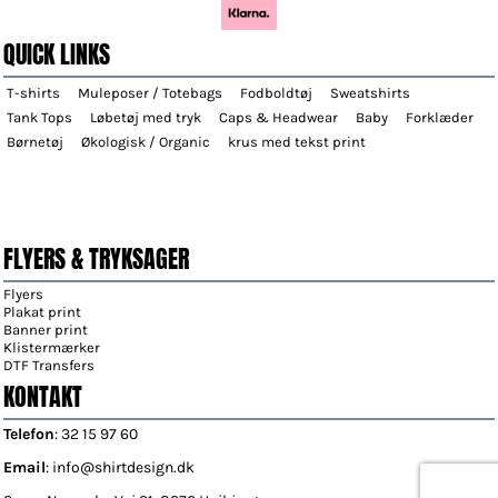
QUICK LINKS
T-shirts
Muleposer / Totebags
Fodboldtøj
Sweatshirts
Tank Tops
Løbetøj med tryk
Caps & Headwear
Baby
Forklæder
Børnetøj
Økologisk / Organic
krus med tekst print
FLYERS & TRYKSAGER
Flyers
Plakat print
Banner print
Klistermærker
DTF Transfers
KONTAKT
Telefon
: 32 15 97 60
Email
: info@shirtdesign.dk