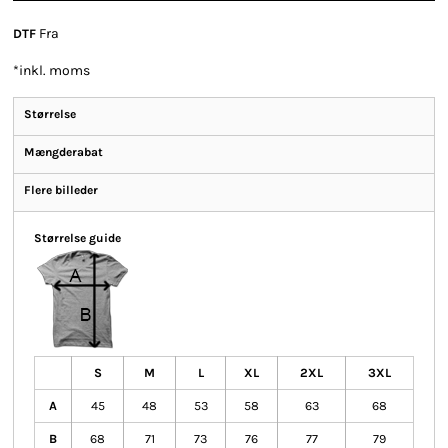
Fra
DTF
*
inkl. moms
Størrelse
Mængderabat
Flere billeder
Størrelse guide
S
M
L
XL
2XL
3XL
A
45
48
53
58
63
68
B
68
71
73
76
77
79