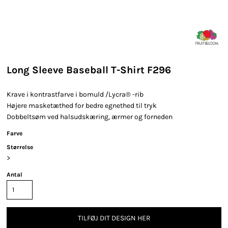
Long Sleeve Baseball T-Shirt F296
Krave i kontrastfarve i bomuld /Lycra® -rib
Højere masketæthed for bedre egnethed til tryk
Dobbeltsøm ved halsudskæring, ærmer og forneden
Farve
Størrelse
>
Antal
TILFØJ DIT DESIGN HER