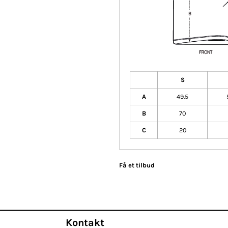
S
A
49.5
B
70
C
20
Få et tilbud
Kontakt