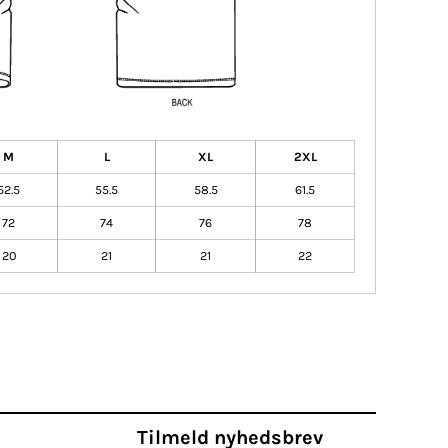
M
L
XL
2XL
52.5
55.5
58.5
61.5
72
74
76
78
20
21
21
22
Tilmeld nyhedsbrev