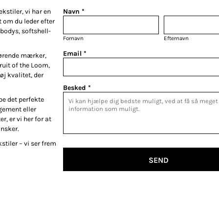
kstiler, vi har en
Navn *
t om du leder efter
bodys, softshell-
Fornavn
Efternavn
Email *
førende mærker,
Fruit of the Loom,
øj kvalitet, der
Besked *
be det perfekte
gement eller
r, er vi her for at
ønsker.
stiler – vi ser frem
SEND