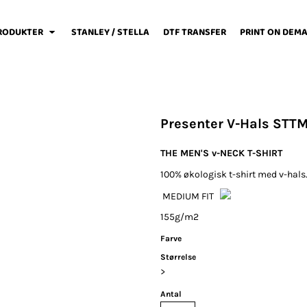
RODUKTER
STANLEY / STELLA
DTF TRANSFER
PRINT ON DEM
Presenter V-Hals STT
weats / Hoodies
Løbetøj
Baby
THE MEN'S v-NECK T-SHIRT
100% økologisk t-shirt med v-hals
MEDIUM FIT
155g/m2
Fodboldtøj
Forklæder
Jakker / Softshell
Farve
Størrelse
>
Antal