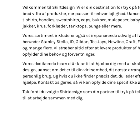
Velkommen til Shirtdesign. Vi er din destination for tryk på te
bred vifte af produkter, der passer til enhver lejlighed. Uanse
t-shirts, hoodies, sweatshirts, caps, bukser, muleposer, baby
jakker, krus, forklæder, tanktops, punge eller mere.
Vores sortiment inkluderer også et imponerende udvalg af 
herunder Stanley Stella, ID, Gildan, Tee Jays, Newline, Craft, 
og mange flere. Vi stræber altid efter at levere produkter af h
opfylder dine behov og forventninger.
Vores dedikerede team står klar til at hjælpe dig med at ska
design, uanset om det er til din virksomhed, dit næste arran
personlig brug. Og hvis du ikke finder præcis det, du leder efte
hjælpe. Kontakt os gerne, så vi kan opfylde dine specifikke 
Tak fordi du valgte Shirtdesign som din partner til tryk på tek
til at arbejde sammen med dig.