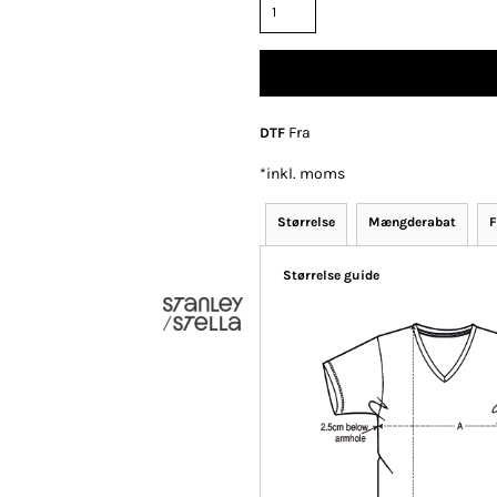
Polo
Skjorter
Selv-indleveret
tekstiler
Fra
DTF
*
inkl. moms
Størrelse
Mængderabat
F
klameartikler og
Fashion Tees /
DTF Print (Digital
Størrelse guide
giveaways
Sweats
Transfer)