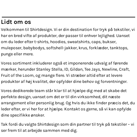
Lidt om os
Velkommen til Shirtdesign. Vi er din destination for tryk på tekstiler, vi
har en bred vifte af produkter, der passer til enhver lejlighed. Uanset
om du leder efter t-shirts, hoodies, sweatshirts, caps, bukser,
muleposer, babybodys, softshell-jakker, krus, forklæder, tanktops,
punge eller mere.
Vores sortiment inkluderer også et imponerende udvalg af førende
mærker, herunder Stanley Stella, ID, Gildan, Tee Jays, Newline, Craft,
Fruit of the Loom, og mange flere. Vi stræber altid efter at levere
produkter af høj kvalitet, der opfylder dine behov og forventninger.
Vores dedikerede team står klar til at hjælpe dig med at skabe det
perfekte design, uanset om det er til din virksomhed, dit næste
arrangement eller personlig brug. Og hvis du ikke finder præcis det, du
leder efter, er vi her for at hjælpe. Kontakt os gerne, så vi kan opfylde
dine specifikke ønsker.
Tak fordi du valgte Shirtdesign som din partner til tryk på tekstiler – vi
ser frem til at arbejde sammen med dig.