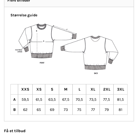
Flere billeder
Størrelse guide
XXS
XS
S
M
L
XL
2XL
3XL
A
59,5
61,5
63,5
67,5
70,5
73,5
77,5
81,5
B
62
65
69
73
75
77
79
81
Få et tilbud