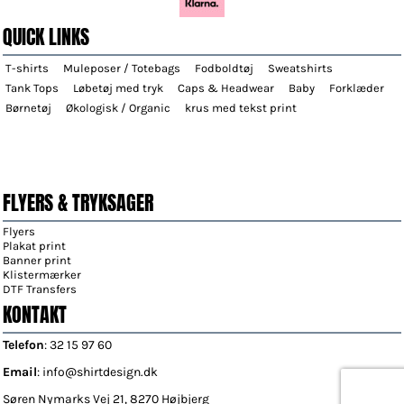
QUICK LINKS
T-shirts
Muleposer / Totebags
Fodboldtøj
Sweatshirts
Tank Tops
Løbetøj med tryk
Caps & Headwear
Baby
Forklæder
Børnetøj
Økologisk / Organic
krus med tekst print
FLYERS & TRYKSAGER
Flyers
Plakat print
Banner print
Klistermærker
DTF Transfers
KONTAKT
Telefon
: 32 15 97 60
Email
: info@shirtdesign.dk
Søren Nymarks Vej 21, 8270 Højbjerg