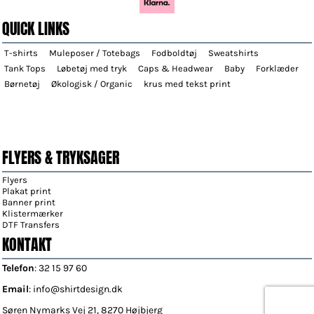
QUICK LINKS
T-shirts
Muleposer / Totebags
Fodboldtøj
Sweatshirts
Tank Tops
Løbetøj med tryk
Caps & Headwear
Baby
Forklæder
Børnetøj
Økologisk / Organic
krus med tekst print
FLYERS & TRYKSAGER
Flyers
Plakat print
Banner print
Klistermærker
DTF Transfers
KONTAKT
Telefon
: 32 15 97 60
Email
: info@shirtdesign.dk
Søren Nymarks Vej 21, 8270 Højbjerg