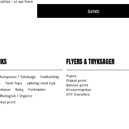
stiler – vi ser frem
SEND
NKS
FLYERS & TRYKSAGER
Flyers
Muleposer / Totebags
Fodboldtøj
Plakat print
s
Tank Tops
Løbetøj med tryk
Banner print
adwear
Baby
Forklæder
Klistermærker
DTF Transfers
Økologisk / Organic
kst print