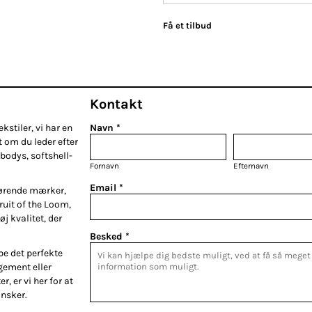
Få et tilbud
Kontakt
kstiler, vi har en
Navn *
t om du leder efter
bodys, softshell-
Fornavn
Efternavn
Email *
førende mærker,
Fruit of the Loom,
øj kvalitet, der
Besked *
be det perfekte
gement eller
r, er vi her for at
ønsker.