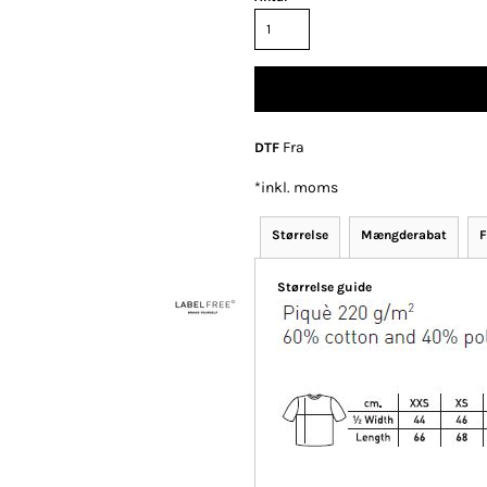
Polo
Skjorter
Selv-indleveret
tekstiler
Fra
DTF
*
inkl. moms
Størrelse
Mængderabat
F
klameartikler og
Fashion Tees /
DTF Print (Digital
giveaways
Sweats
Transfer)
Størrelse guide