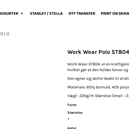
RODUKTER
STANLEY / STELLA
DTF TRANSFER
PRINT ON DEM
POLO
Work Wear Polo ST80
weats / Hoodies
Løbetøj
Baby
Work Wear ST804, er en kraftiger
hvilket gør at den holder farver o
Den egner sig derfor bedre til at b
Materiale: 60%j bomuld, 40% polye
Vægt : 220g/m Størrelse Small - 
Fodboldtøj
Forklæder
Jakker / Softshell
Farve
Størrelse
>
Antal