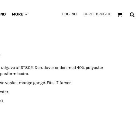
AND
MORE
LOG IND
OPRET BRUGER
4
e udgave af ST802. Derudover er den med 40% polyester
g pasform bedre.
live vasket mange gange. Fås i 7 farver.
ster.
2XL