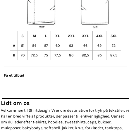
S
M
L
XL
2XL
3XL
4XL
5XL
A
51
54
57
60
63
66
69
72
B
70
72,5
75
77,5
80
82,5
85
87,5
Få et tilbud
Lidt om os
Velkommen til Shirtdesign. Vi er din destination for tryk på tekstiler, vi
har en bred vifte af produkter, der passer til enhver lejlighed. Uanset
om du leder efter t-shirts, hoodies, sweatshirts, caps, bukser,
muleposer, babybodys, softshell-jakker, krus, forklæder, tanktops,