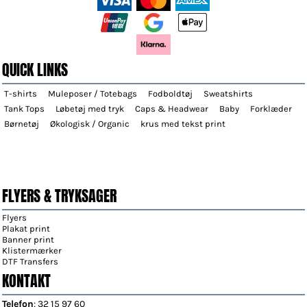
QUICK LINKS
T-shirts
Muleposer / Totebags
Fodboldtøj
Sweatshirts
Tank Tops
Løbetøj med tryk
Caps & Headwear
Baby
Forklæder
Børnetøj
Økologisk / Organic
krus med tekst print
FLYERS & TRYKSAGER
Flyers
Plakat print
Banner print
Klistermærker
DTF Transfers
KONTAKT
Telefon
: 32 15 97 60