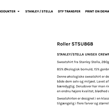
RODUKTER
STANLEY / STELLA
DTF TRANSFER
PRINT ON DEM
Roller STSU868
weats / Hoodies
Løbetøj
Baby
STANLEY/STELLA UNISEX CREW
Sweatshirt fra Stanley Stella, 280g
85% Økologisk bomuld, 15% genbr
Denne økologiske sweatshirt er det 
både dem selv og miljøet. Lavet a
Fodboldtøj
Forklæder
Jakker / Softshell
bæredygtig. Derudover har man r
en endnu højere kvalitet, blødhed 
Sweatshirten er designet i en klas
tilgængelig i flere farver og størr