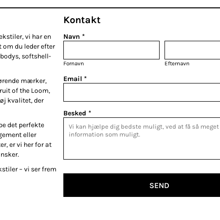
Kontakt
kstiler, vi har en
Navn *
t om du leder efter
bodys, softshell-
Fornavn
Efternavn
Email *
førende mærker,
Fruit of the Loom,
øj kvalitet, der
Besked *
be det perfekte
gement eller
r, er vi her for at
ønsker.
stiler – vi ser frem
SEND