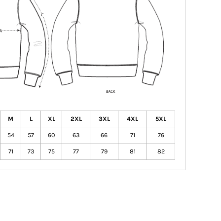
M
L
XL
2XL
3XL
4XL
5XL
54
57
60
63
66
71
76
71
73
75
77
79
81
82