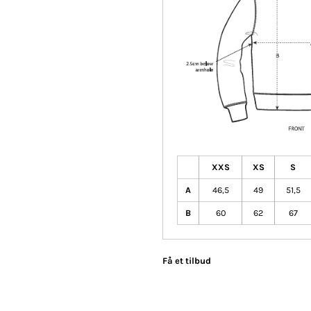
XXS
XS
S
A
46,5
49
51,5
B
60
62
67
Få et tilbud