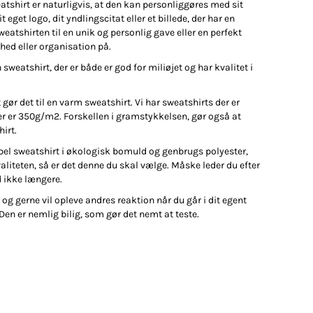
tshirt er naturligvis, at den kan personliggøres med sit
t eget logo, dit yndlingscitat eller et billede, der har en
weatshirten til en unik og personlig gave eller en perfekt
ed eller organisation på.
sweatshirt, der er både er god for miliøjet og har kvalitet i
gør det til en varm sweatshirt. Vi har sweatshirts der er
 er 350g/m2. Forskellen i gramstykkelsen, gør også at
irt.
abel sweatshirt i økologisk bomuld og genbrugs polyester,
liteten, så er det denne du skal vælge. Måske leder du efter
d ikke længere.
 og gerne vil opleve andres reaktion når du går i dit egent
 Den er nemlig bilig, som gør det nemt at teste.