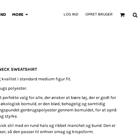
AND
MORE
LOG IND
OPRET BRUGER
NECK SWEATSHIRT
 kvalitet i standard medium figur fit.
ugs polyester.
perfekte valg for alle, der ønsker at bære tøj, der er godt for
f økologisk bomuld, er den blød, behagelig og samtidig
ingspundet genbrugspolyester gennem bomuldet, for at opnå
og styrke.
sisk stil med en rund hals og ribbet manchet og bund. Den er
elser, så den passer til enhver smag og kropsform.