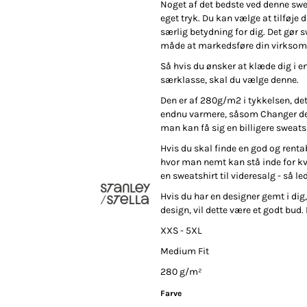
Noget af det bedste ved denne swea
eget tryk. Du kan vælge at tilføje di
særlig betydning for dig. Det gør s
måde at markedsføre din virksomh
Polo
Skjorter
Selv-indleveret
tekstiler
Så hvis du ønsker at klæde dig i en 
særklasse, skal du vælge denne.
Den er af 280g/m2 i tykkelsen, det 
endnu varmere, såsom Changer der
man kan få sig en billigere sweatsh
Hvis du skal finde en god og rent
hvor man nemt kan stå inde for kva
klameartikler og
Fashion Tees /
DTF Print (Digital
en sweatshirt til videresalg - så le
giveaways
Sweats
Transfer)
Hvis du har en designer gemt i dig,
design, vil dette være et godt bud.
XXS - 5XL
Medium Fit
280 g/m²
Farve