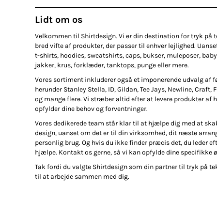
Lidt om os
Velkommen til Shirtdesign. Vi er din destination for tryk på te
bred vifte af produkter, der passer til enhver lejlighed. Uanse
t-shirts, hoodies, sweatshirts, caps, bukser, muleposer, baby
jakker, krus, forklæder, tanktops, punge eller mere.
Vores sortiment inkluderer også et imponerende udvalg af 
herunder Stanley Stella, ID, Gildan, Tee Jays, Newline, Craft, 
og mange flere. Vi stræber altid efter at levere produkter af h
opfylder dine behov og forventninger.
Vores dedikerede team står klar til at hjælpe dig med at ska
design, uanset om det er til din virksomhed, dit næste arran
personlig brug. Og hvis du ikke finder præcis det, du leder efte
hjælpe. Kontakt os gerne, så vi kan opfylde dine specifikke 
Tak fordi du valgte Shirtdesign som din partner til tryk på tek
til at arbejde sammen med dig.