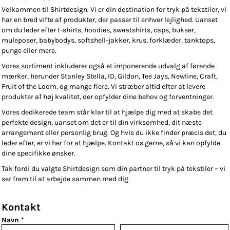
Velkommen til Shirtdesign. Vi er din destination for tryk på tekstiler, vi
har en bred vifte af produkter, der passer til enhver lejlighed. Uanset
om du leder efter t-shirts, hoodies, sweatshirts, caps, bukser,
muleposer, babybodys, softshell-jakker, krus, forklæder, tanktops,
punge eller mere.
Vores sortiment inkluderer også et imponerende udvalg af førende
mærker, herunder Stanley Stella, ID, Gildan, Tee Jays, Newline, Craft,
Fruit of the Loom, og mange flere. Vi stræber altid efter at levere
produkter af høj kvalitet, der opfylder dine behov og forventninger.
Vores dedikerede team står klar til at hjælpe dig med at skabe det
perfekte design, uanset om det er til din virksomhed, dit næste
arrangement eller personlig brug. Og hvis du ikke finder præcis det, du
leder efter, er vi her for at hjælpe. Kontakt os gerne, så vi kan opfylde
dine specifikke ønsker.
Tak fordi du valgte Shirtdesign som din partner til tryk på tekstiler – vi
ser frem til at arbejde sammen med dig.
Kontakt
Navn *