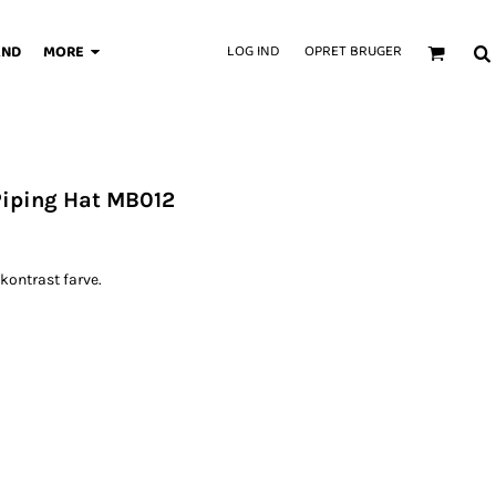
AND
MORE
LOG IND
OPRET BRUGER
Piping Hat MB012
 kontrast farve.