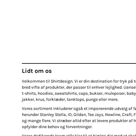
Lidt om os
Velkommen til Shirtdesign. Vi er din destination for tryk på te
bred vifte af produkter, der passer til enhver lejlighed. Uanse
t-shirts, hoodies, sweatshirts, caps, bukser, muleposer, baby
jakker, krus, forklæder, tanktops, punge eller mere.
Vores sortiment inkluderer også et imponerende udvalg af 
herunder Stanley Stella, ID, Gildan, Tee Jays, Newline, Craft, 
og mange flere. Vi stræber altid efter at levere produkter af h
opfylder dine behov og forventninger.
Vores dedikerede team står klar til at hjælpe dig med at ska