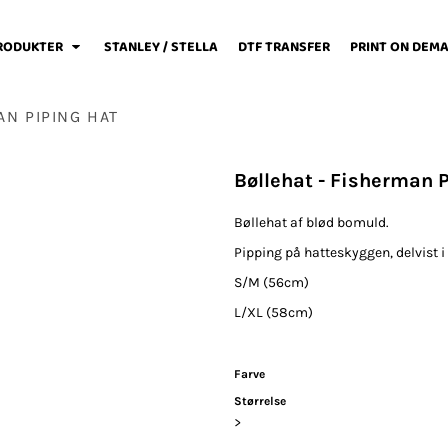
RODUKTER
STANLEY / STELLA
DTF TRANSFER
PRINT ON DEM
AN PIPING HAT
Bøllehat - Fisherman 
weats / Hoodies
Løbetøj
Baby
Bøllehat af blød bomuld.
Pipping på hatteskyggen, delvist i
S/M (56cm)
L/XL (58cm)
Fodboldtøj
Forklæder
Jakker / Softshell
Farve
Størrelse
>