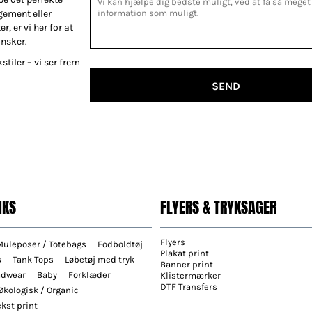
gement eller
r, er vi her for at
ønsker.
stiler – vi ser frem
SEND
NKS
FLYERS & TRYKSAGER
Flyers
Muleposer / Totebags
Fodboldtøj
Plakat print
s
Tank Tops
Løbetøj med tryk
Banner print
adwear
Baby
Forklæder
Klistermærker
DTF Transfers
Økologisk / Organic
kst print