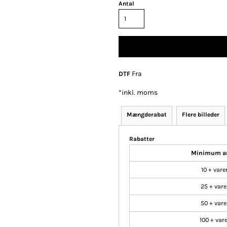
Antal
Polo
Skjorter
Selv-indleveret
tekstiler
Fra
DTF
*
inkl. moms
Mængderabat
Flere billeder
klameartikler og
Fashion Tees /
DTF Print (Digital
giveaways
Sweats
Transfer)
Rabatter
Minimum a
10 + vare
25 + vare
50 + vare
100 + var