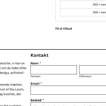
250 + var
500 + var
Få et tilbud
Kontakt
kstiler, vi har en
Navn *
t om du leder efter
bodys, softshell-
Fornavn
Efternavn
Email *
førende mærker,
Fruit of the Loom,
øj kvalitet, der
Besked *
be det perfekte