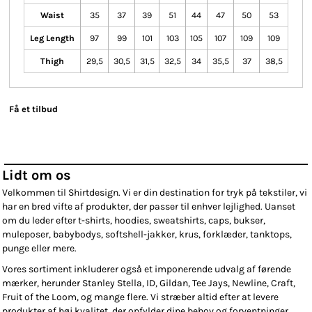
Waist
35
37
39
51
44
47
50
53
Leg Length
97
99
101
103
105
107
109
109
Thigh
29,5
30,5
31,5
32,5
34
35,5
37
38,5
Få et tilbud
Lidt om os
Velkommen til Shirtdesign. Vi er din destination for tryk på tekstiler, vi
har en bred vifte af produkter, der passer til enhver lejlighed. Uanset
om du leder efter t-shirts, hoodies, sweatshirts, caps, bukser,
muleposer, babybodys, softshell-jakker, krus, forklæder, tanktops,
punge eller mere.
Vores sortiment inkluderer også et imponerende udvalg af førende
mærker, herunder Stanley Stella, ID, Gildan, Tee Jays, Newline, Craft,
Fruit of the Loom, og mange flere. Vi stræber altid efter at levere
produkter af høj kvalitet, der opfylder dine behov og forventninger.