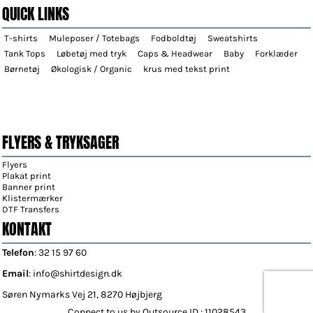
QUICK LINKS
T-shirts
Muleposer / Totebags
Fodboldtøj
Sweatshirts
Tank Tops
Løbetøj med tryk
Caps & Headwear
Baby
Forklæder
Børnetøj
Økologisk / Organic
krus med tekst print
FLYERS & TRYKSAGER
Flyers
Plakat print
Banner print
Klistermærker
DTF Transfers
KONTAKT
Telefon
: 32 15 97 60
Email
: info@shirtdesign.dk
Søren Nymarks Vej 21, 8270 Højbjerg
Connect to us by Outsource ID : 11028543