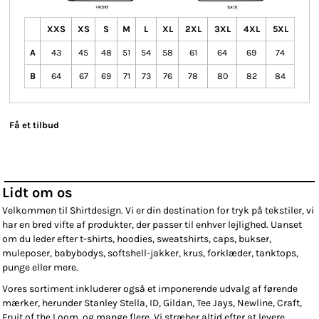
XXS
XS
S
M
L
XL
2XL
3XL
4XL
5XL
A
43
45
48
51
54
58
61
64
69
74
B
64
67
69
71
73
76
78
80
82
84
Få et tilbud
Lidt om os
Velkommen til Shirtdesign. Vi er din destination for tryk på tekstiler, vi
har en bred vifte af produkter, der passer til enhver lejlighed. Uanset
om du leder efter t-shirts, hoodies, sweatshirts, caps, bukser,
muleposer, babybodys, softshell-jakker, krus, forklæder, tanktops,
punge eller mere.
Vores sortiment inkluderer også et imponerende udvalg af førende
mærker, herunder Stanley Stella, ID, Gildan, Tee Jays, Newline, Craft,
Fruit of the Loom, og mange flere. Vi stræber altid efter at levere