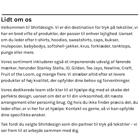
Lidt om os
Velkommen til Shirtdesign. Vi er din destination for tryk på tekstiler, vi
har en bred vifte af produkter, der passer til enhver lejlighed. Uanset
om du leder efter t-shirts, hoodies, sweatshirts, caps, bukser,
muleposer, babybodys, softshell-jakker, krus, forklæder, tanktops,
punge eller mere.
Vores sortiment inkluderer også et imponerende udvalg af førende
mærker, herunder Stanley Stella, ID, Gildan, Tee Jays, Newline, Craft,
Fruit of the Loom, og mange flere. Vi stræber altid efter at levere
produkter af høj kvalitet, der opfylder dine behov og forventninger.
Vores dedikerede team står klar til at hjælpe dig med at skabe det
perfekte design, uanset om det er til din virksomhed, dit næste
arrangement eller personlig brug. Og hvis du ikke finder præcis det, du
leder efter, er vi her for at hjælpe. Kontakt os gerne, så vi kan opfylde
dine specifikke ønsker.
Tak fordi du valgte Shirtdesign som din partner til tryk på tekstiler – vi
ser frem til at arbejde sammen med dig.