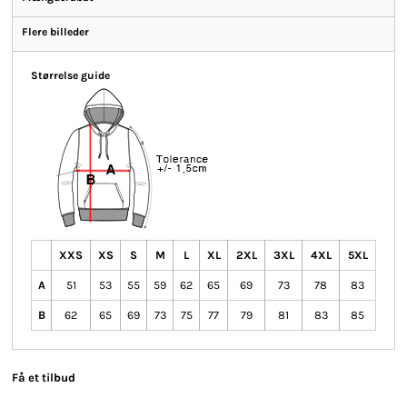
Flere billeder
Størrelse guide
XXS
XS
S
M
L
XL
2XL
3XL
4XL
5XL
A
51
53
55
59
62
65
69
73
78
83
B
62
65
69
73
75
77
79
81
83
85
Få et tilbud