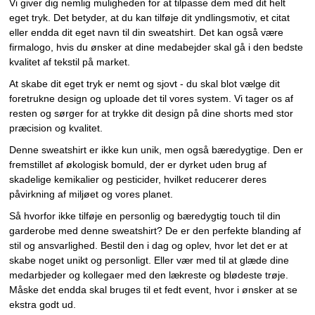
Vi giver dig nemlig muligheden for at tilpasse dem med dit helt
eget tryk. Det betyder, at du kan tilføje dit yndlingsmotiv, et citat
eller endda dit eget navn til din sweatshirt. Det kan også være
firmalogo, hvis du ønsker at dine medabejder skal gå i den bedste
kvalitet af tekstil på market.
At skabe dit eget tryk er nemt og sjovt - du skal blot vælge dit
foretrukne design og uploade det til vores system. Vi tager os af
resten og sørger for at trykke dit design på dine shorts med stor
præcision og kvalitet.
Denne sweatshirt er ikke kun unik, men også bæredygtige. Den er
fremstillet af økologisk bomuld, der er dyrket uden brug af
skadelige kemikalier og pesticider, hvilket reducerer deres
påvirkning af miljøet og vores planet.
Så hvorfor ikke tilføje en personlig og bæredygtig touch til din
garderobe med denne sweatshirt? De er den perfekte blanding af
stil og ansvarlighed. Bestil den i dag og oplev, hvor let det er at
skabe noget unikt og personligt. Eller vær med til at glæde dine
medarbjeder og kollegaer med den lækreste og blødeste trøje.
Måske det endda skal bruges til et fedt event, hvor i ønsker at se
ekstra godt ud.