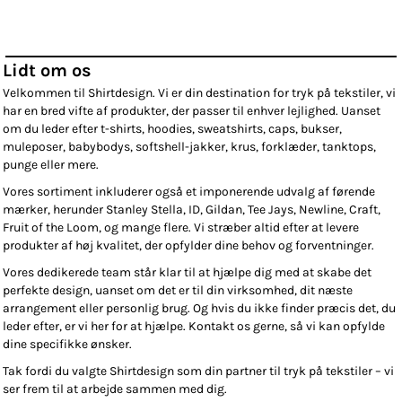
Lidt om os
Velkommen til Shirtdesign. Vi er din destination for tryk på tekstiler, vi
har en bred vifte af produkter, der passer til enhver lejlighed. Uanset
om du leder efter t-shirts, hoodies, sweatshirts, caps, bukser,
muleposer, babybodys, softshell-jakker, krus, forklæder, tanktops,
punge eller mere.
Vores sortiment inkluderer også et imponerende udvalg af førende
mærker, herunder Stanley Stella, ID, Gildan, Tee Jays, Newline, Craft,
Fruit of the Loom, og mange flere. Vi stræber altid efter at levere
produkter af høj kvalitet, der opfylder dine behov og forventninger.
Vores dedikerede team står klar til at hjælpe dig med at skabe det
perfekte design, uanset om det er til din virksomhed, dit næste
arrangement eller personlig brug. Og hvis du ikke finder præcis det, du
leder efter, er vi her for at hjælpe. Kontakt os gerne, så vi kan opfylde
dine specifikke ønsker.
Tak fordi du valgte Shirtdesign som din partner til tryk på tekstiler – vi
ser frem til at arbejde sammen med dig.