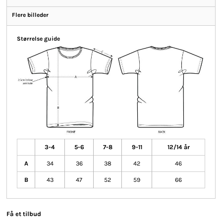
Flere billeder
Størrelse guide
3-4
5-6
7-8
9-11
12/14 år
A
34
36
38
42
46
B
43
47
52
59
66
Få et tilbud