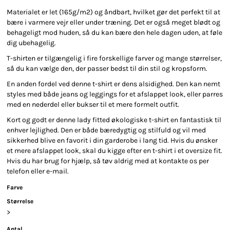
Materialet er let (165g/m2) og åndbart, hvilket gør det perfekt til at
bære i varmere vejr eller under træning. Det er også meget blødt og
behageligt mod huden, så du kan bære den hele dagen uden, at føle
dig ubehagelig.
T-shirten er tilgængelig i fire forskellige farver og mange størrelser,
så du kan vælge den, der passer bedst til din stil og kropsform.
En anden fordel ved denne t-shirt er dens alsidighed. Den kan nemt
styles med både jeans og leggings for et afslappet look, eller parres
med en nederdel eller bukser til et mere formelt outfit.
Kort og godt er denne lady fitted økologiske t-shirt en fantastisk til
enhver lejlighed. Den er både bæredygtig og stilfuld og vil med
sikkerhed blive en favorit i din garderobe i lang tid. Hvis du ønsker
et mere afslappet look, skal du kigge efter en t-shirt i et oversize fit.
Hvis du har brug for hjælp, så tøv aldrig med at kontakte os per
telefon eller e-mail.
Farve
Størrelse
>
Antal