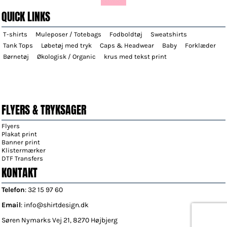
QUICK LINKS
T-shirts
Muleposer / Totebags
Fodboldtøj
Sweatshirts
Tank Tops
Løbetøj med tryk
Caps & Headwear
Baby
Forklæder
Børnetøj
Økologisk / Organic
krus med tekst print
FLYERS & TRYKSAGER
Flyers
Plakat print
Banner print
Klistermærker
DTF Transfers
KONTAKT
Telefon
: 32 15 97 60
Email
: info@shirtdesign.dk
Søren Nymarks Vej 21, 8270 Højbjerg