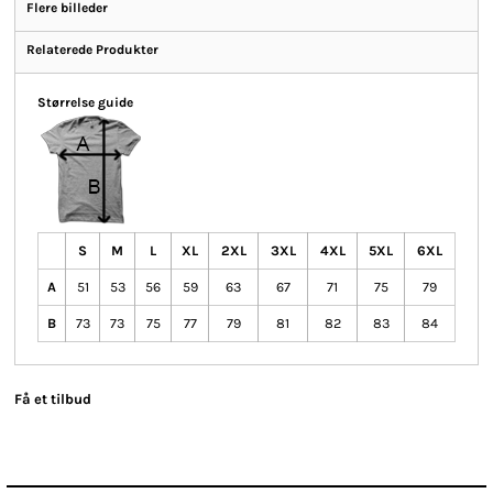
Flere billeder
Relaterede Produkter
Størrelse guide
S
M
L
XL
2XL
3XL
4XL
5XL
6XL
A
51
53
56
59
63
67
71
75
79
B
73
73
75
77
79
81
82
83
84
Få et tilbud