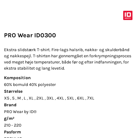
PRO Wear ID0300
Ekstra slidstærk T-shirt. Fire-lags halsrib, nakke- og skulderbånd
og nakkespejl. T-shirten har gennemgået en forkrympningsproces
ved meget høje temperaturer, både før og efter indfarvningen, for
ekstra stabilitet og lang levetid.
Komposition
60% bomuld 40% polyester
Størrelse
XS
,
S
,
M
,
L
,
XL
,
2XL
,
3XL
,
4XL
,
5XL
,
6XL
,
7XL
Brand
PRO Wear by ID®
g/m²
210 - 220
Pasform