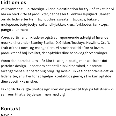
Lidt om os
Velkommen til Shirtdesign. Vi er din destination for tryk på tekstiler, vi
har en bred vifte af produkter, der passer til enhver lejlighed. Uanset
om du leder efter t-shirts, hoodies, sweatshirts, caps, bukser,
muleposer, babybodys, softshell-jakker, krus, forklæder, tanktops,
punge eller mere.
Vores sortiment inkluderer også et imponerende udvalg af førende
mærker, herunder Stanley Stella, ID, Gildan, Tee Jays, Newline, Craft,
Fruit of the Loom, og mange flere. Vi stræber altid efter at levere
produkter af høj kvalitet, der opfylder dine behov og forventninger.
Vores dedikerede team står klar til at hjælpe dig med at skabe det
perfekte design, uanset om det er til din virksomhed, dit næste
arrangement eller personlig brug. Og hvis du ikke finder præcis det, du
leder efter, er vi her for at hjælpe. Kontakt os gerne, så vi kan opfylde
dine specifikke ønsker.
Tak fordi du valgte Shirtdesign som din partner til tryk på tekstiler – vi
ser frem til at arbejde sammen med dig.
Kontakt
Navn *