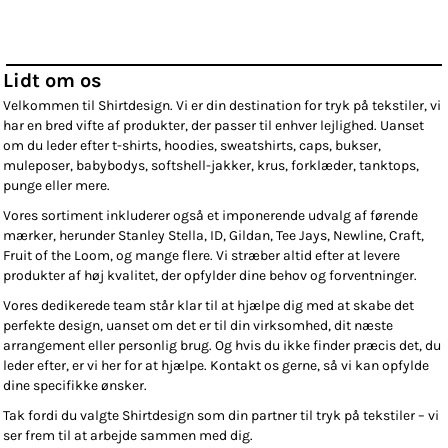
Lidt om os
Velkommen til Shirtdesign. Vi er din destination for tryk på tekstiler, vi
har en bred vifte af produkter, der passer til enhver lejlighed. Uanset
om du leder efter t-shirts, hoodies, sweatshirts, caps, bukser,
muleposer, babybodys, softshell-jakker, krus, forklæder, tanktops,
punge eller mere.
Vores sortiment inkluderer også et imponerende udvalg af førende
mærker, herunder Stanley Stella, ID, Gildan, Tee Jays, Newline, Craft,
Fruit of the Loom, og mange flere. Vi stræber altid efter at levere
produkter af høj kvalitet, der opfylder dine behov og forventninger.
Vores dedikerede team står klar til at hjælpe dig med at skabe det
perfekte design, uanset om det er til din virksomhed, dit næste
arrangement eller personlig brug. Og hvis du ikke finder præcis det, du
leder efter, er vi her for at hjælpe. Kontakt os gerne, så vi kan opfylde
dine specifikke ønsker.
Tak fordi du valgte Shirtdesign som din partner til tryk på tekstiler – vi
ser frem til at arbejde sammen med dig.