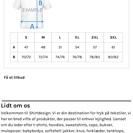
S
M
L
XL
2XL
3XL
A
47
48
51
54
57
61
B
70/72
72/74
74/76
76/78
78/80
80/82
Få et tilbud
Lidt om os
Velkommen til Shirtdesign. Vi er din destination for tryk på tekstiler, vi
har en bred vifte af produkter, der passer til enhver lejlighed. Uanset
om du leder efter t-shirts, hoodies, sweatshirts, caps, bukser,
muleposer, babybodys, softshell-jakker, krus, forklæder, tanktops,