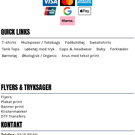
QUICK LINKS
T-shirts
Muleposer / Totebags
Fodboldtøj
Sweatshirts
Tank Tops
Løbetøj med tryk
Caps & Headwear
Baby
Forklæder
Børnetøj
Økologisk / Organic
krus med tekst print
FLYERS & TRYKSAGER
Flyers
Plakat print
Banner print
Klistermærker
DTF Transfers
KONTAKT
Telefon
: 32 15 97 60