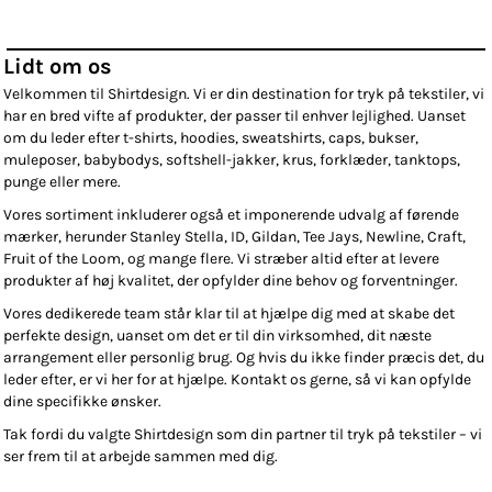
Lidt om os
Velkommen til Shirtdesign. Vi er din destination for tryk på tekstiler, vi
har en bred vifte af produkter, der passer til enhver lejlighed. Uanset
om du leder efter t-shirts, hoodies, sweatshirts, caps, bukser,
muleposer, babybodys, softshell-jakker, krus, forklæder, tanktops,
punge eller mere.
Vores sortiment inkluderer også et imponerende udvalg af førende
mærker, herunder Stanley Stella, ID, Gildan, Tee Jays, Newline, Craft,
Fruit of the Loom, og mange flere. Vi stræber altid efter at levere
produkter af høj kvalitet, der opfylder dine behov og forventninger.
Vores dedikerede team står klar til at hjælpe dig med at skabe det
perfekte design, uanset om det er til din virksomhed, dit næste
arrangement eller personlig brug. Og hvis du ikke finder præcis det, du
leder efter, er vi her for at hjælpe. Kontakt os gerne, så vi kan opfylde
dine specifikke ønsker.
Tak fordi du valgte Shirtdesign som din partner til tryk på tekstiler – vi
ser frem til at arbejde sammen med dig.