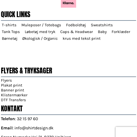
QUICK LINKS
T-shirts
Muleposer / Totebags
Fodboldtøj
Sweatshirts
Tank Tops
Løbetøj med tryk
Caps & Headwear
Baby
Forklæder
Børnetøj
Økologisk / Organic
krus med tekst print
FLYERS & TRYKSAGER
Flyers
Plakat print
Banner print
Klistermærker
DTF Transfers
KONTAKT
Telefon
: 32 15 97 60
Email
: info@shirtdesign.dk