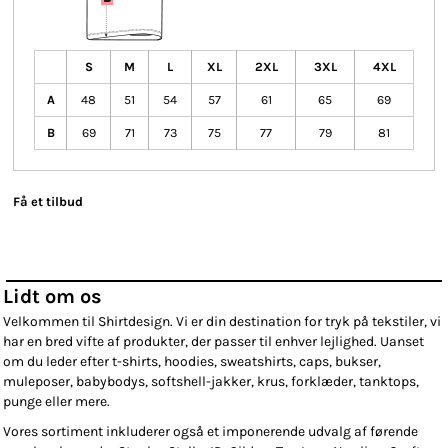
S
M
L
XL
2XL
3XL
4XL
A
48
51
54
57
61
65
69
B
69
71
73
75
77
79
81
Få et tilbud
Lidt om os
Velkommen til Shirtdesign. Vi er din destination for tryk på tekstiler, vi
har en bred vifte af produkter, der passer til enhver lejlighed. Uanset
om du leder efter t-shirts, hoodies, sweatshirts, caps, bukser,
muleposer, babybodys, softshell-jakker, krus, forklæder, tanktops,
punge eller mere.
Vores sortiment inkluderer også et imponerende udvalg af førende