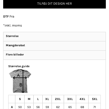
TILFØJ DIT DESIGN HER
Fra
DTF
*
inkl. moms
Størrelse
Mængderabat
Flere billeder
Størrelse guide
S
M
L
XL
2XL
3XL
4XL
5XL
A
50
53
56
59
62
65
68
71