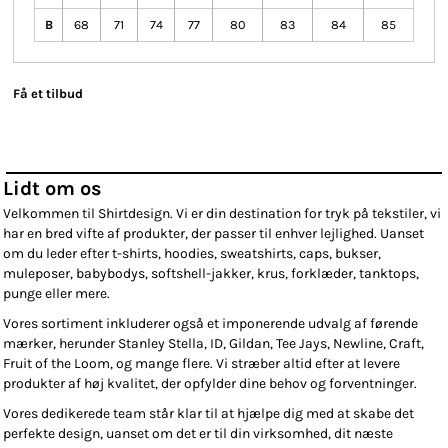
B
68
71
74
77
80
83
84
85
Få et tilbud
Lidt om os
Velkommen til Shirtdesign. Vi er din destination for tryk på tekstiler, vi
har en bred vifte af produkter, der passer til enhver lejlighed. Uanset
om du leder efter t-shirts, hoodies, sweatshirts, caps, bukser,
muleposer, babybodys, softshell-jakker, krus, forklæder, tanktops,
punge eller mere.
Vores sortiment inkluderer også et imponerende udvalg af førende
mærker, herunder Stanley Stella, ID, Gildan, Tee Jays, Newline, Craft,
Fruit of the Loom, og mange flere. Vi stræber altid efter at levere
produkter af høj kvalitet, der opfylder dine behov og forventninger.
Vores dedikerede team står klar til at hjælpe dig med at skabe det
perfekte design, uanset om det er til din virksomhed, dit næste