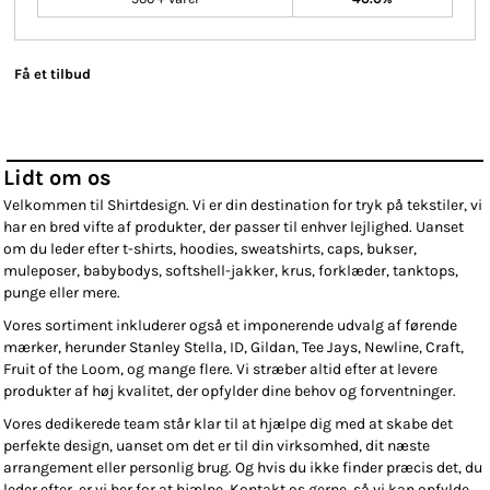
Få et tilbud
Lidt om os
Velkommen til Shirtdesign. Vi er din destination for tryk på tekstiler, vi
har en bred vifte af produkter, der passer til enhver lejlighed. Uanset
om du leder efter t-shirts, hoodies, sweatshirts, caps, bukser,
muleposer, babybodys, softshell-jakker, krus, forklæder, tanktops,
punge eller mere.
Vores sortiment inkluderer også et imponerende udvalg af førende
mærker, herunder Stanley Stella, ID, Gildan, Tee Jays, Newline, Craft,
Fruit of the Loom, og mange flere. Vi stræber altid efter at levere
produkter af høj kvalitet, der opfylder dine behov og forventninger.
Vores dedikerede team står klar til at hjælpe dig med at skabe det
perfekte design, uanset om det er til din virksomhed, dit næste
arrangement eller personlig brug. Og hvis du ikke finder præcis det, du
leder efter, er vi her for at hjælpe. Kontakt os gerne, så vi kan opfylde