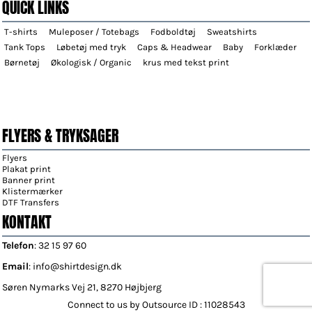
QUICK LINKS
T-shirts
Muleposer / Totebags
Fodboldtøj
Sweatshirts
Tank Tops
Løbetøj med tryk
Caps & Headwear
Baby
Forklæder
Børnetøj
Økologisk / Organic
krus med tekst print
FLYERS & TRYKSAGER
Flyers
Plakat print
Banner print
Klistermærker
DTF Transfers
KONTAKT
Telefon
: 32 15 97 60
Email
: info@shirtdesign.dk
Søren Nymarks Vej 21, 8270 Højbjerg
Connect to us by Outsource ID : 11028543