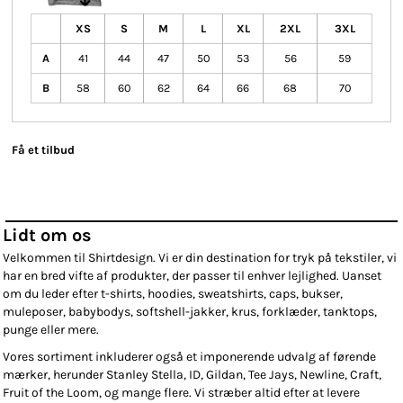
XS
S
M
L
XL
2XL
3XL
A
41
44
47
50
53
56
59
B
58
60
62
64
66
68
70
Få et tilbud
Lidt om os
Velkommen til Shirtdesign. Vi er din destination for tryk på tekstiler, vi
har en bred vifte af produkter, der passer til enhver lejlighed. Uanset
om du leder efter t-shirts, hoodies, sweatshirts, caps, bukser,
muleposer, babybodys, softshell-jakker, krus, forklæder, tanktops,
punge eller mere.
Vores sortiment inkluderer også et imponerende udvalg af førende
mærker, herunder Stanley Stella, ID, Gildan, Tee Jays, Newline, Craft,
Fruit of the Loom, og mange flere. Vi stræber altid efter at levere