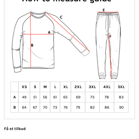
XS
S
M
L
XL
2XL
3XL
4XL
5XL
A
49
51
56
61
65
69
73
78
83
B
64
67
70
73
76
79
82
86
90
Få et tilbud