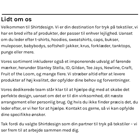
Lidt om os
Velkommen til Shirtdesign. Vi er din destination for tryk på tekstiler, vi
har en bred vifte af produkter, der passer til enhver lejlighed. Uanset
om du leder efter t-shirts, hoodies, sweatshirts, caps, bukser,
muleposer, babybodys, softshell-jakker, krus, forklæder, tanktops,
punge eller mere.
Vores sortiment inkluderer også et imponerende udvalg af førende
mærker, herunder Stanley Stella, ID, Gildan, Tee Jays, Newline, Craft,
Fruit of the Loom, og mange flere. Vi stræber altid efter at levere
produkter af høj kvalitet, der opfylder dine behov og forventninger.
Vores dedikerede team står klar til at hjælpe dig med at skabe det
perfekte design, uanset om det er til din virksomhed, dit næste
arrangement eller personlig brug. Og hvis du ikke finder præcis det, du
leder efter, er vi her for at hjælpe. Kontakt os gerne, så vi kan opfylde
dine specifikke ønsker.
Tak fordi du valgte Shirtdesign som din partner til tryk på tekstiler – vi
ser frem til at arbejde sammen med dig.