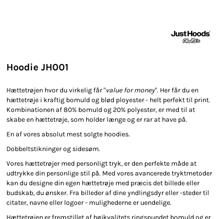
Hoodie JH001
Hættetrøjen hvor du virkelig får "
value for money
". Her får du en
hættetrøje i kraftig bomuld og blød ployester - helt perfekt til print.
Kombinationen af 80% bomuld og 20% polyester, er med til at
skabe en hættetrøje, som holder længe og er rar at have på.
En af vores absolut mest solgte hoodies.
Dobbeltstikninger og sidesøm.
Vores hættetrøjer med personligt tryk, er den perfekte måde at
udtrykke din personlige stil på. Med vores avancerede tryktmetoder
kan du designe din egen hættetrøje med præcis det billede eller
budskab, du ønsker. Fra billeder af dine yndlingsdyr eller -steder til
citater, navne eller logoer - mulighederne er uendelige.
Hættetrøjen er fremstillet af højkvalitets ringspundet bomuld og er