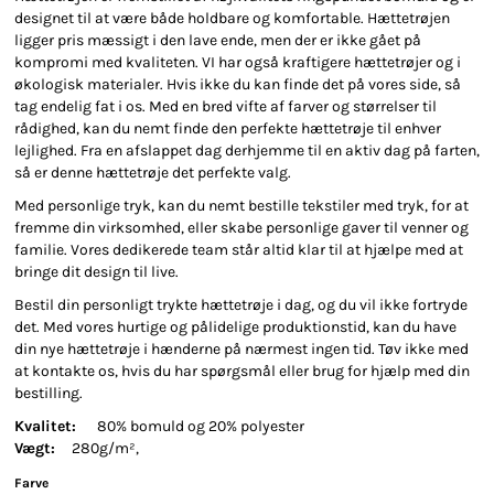
designet til at være både holdbare og komfortable. Hættetrøjen
ligger pris mæssigt i den lave ende, men der er ikke gået på
kompromi med kvaliteten. VI har også kraftigere hættetrøjer og i
økologisk materialer. Hvis ikke du kan finde det på vores side, så
tag endelig fat i os. Med en bred vifte af farver og størrelser til
rådighed, kan du nemt finde den perfekte hættetrøje til enhver
lejlighed. Fra en afslappet dag derhjemme til en aktiv dag på farten,
så er denne hættetrøje det perfekte valg.
Med personlige tryk, kan du nemt bestille tekstiler med tryk, for at
fremme din virksomhed, eller skabe personlige gaver til venner og
familie. Vores dedikerede team står altid klar til at hjælpe med at
bringe dit design til live.
Bestil din personligt trykte hættetrøje i dag, og du vil ikke fortryde
det. Med vores hurtige og pålidelige produktionstid, kan du have
din nye hættetrøje i hænderne på nærmest ingen tid. Tøv ikke med
at kontakte os, hvis du har spørgsmål eller brug for hjælp med din
bestilling.
Kvalitet:
80% bomuld og 20% polyester
Vægt:
280g/m²,
Farve