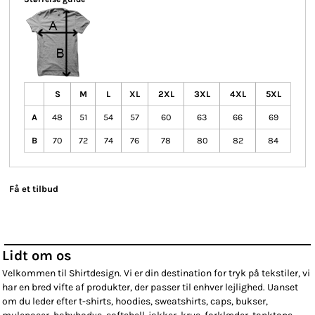
S
M
L
XL
2XL
3XL
4XL
5XL
A
48
51
54
57
60
63
66
69
B
70
72
74
76
78
80
82
84
Få et tilbud
Lidt om os
Velkommen til Shirtdesign. Vi er din destination for tryk på tekstiler, vi
har en bred vifte af produkter, der passer til enhver lejlighed. Uanset
om du leder efter t-shirts, hoodies, sweatshirts, caps, bukser,