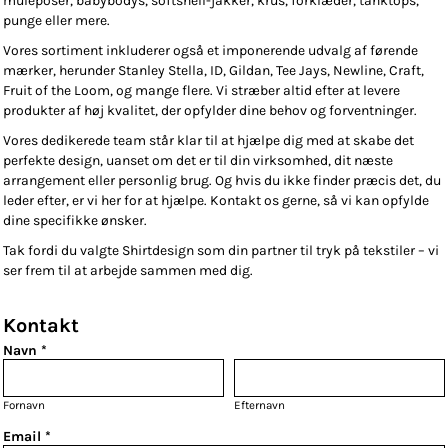
muleposer, babybodys, softshell-jakker, krus, forklæder, tanktops,
punge eller mere.
Vores sortiment inkluderer også et imponerende udvalg af førende
mærker, herunder Stanley Stella, ID, Gildan, Tee Jays, Newline, Craft,
Fruit of the Loom, og mange flere. Vi stræber altid efter at levere
produkter af høj kvalitet, der opfylder dine behov og forventninger.
Vores dedikerede team står klar til at hjælpe dig med at skabe det
perfekte design, uanset om det er til din virksomhed, dit næste
arrangement eller personlig brug. Og hvis du ikke finder præcis det, du
leder efter, er vi her for at hjælpe. Kontakt os gerne, så vi kan opfylde
dine specifikke ønsker.
Tak fordi du valgte Shirtdesign som din partner til tryk på tekstiler – vi
ser frem til at arbejde sammen med dig.
Kontakt
Navn *
Fornavn
Efternavn
Email *