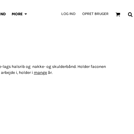
AND
MORE
LOG IND
OPRET BRUGER
ire-lags halsrib og nakke- og skulderbånd. Holder faconen
t arbejde i, holder i
mange
år.