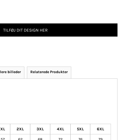
TILFØJ DIT DESIGN HER
lere billeder
Relaterede Produkter
XL
2XL
3XL
4XL
5XL
6XL
57
62
68
72
76
79