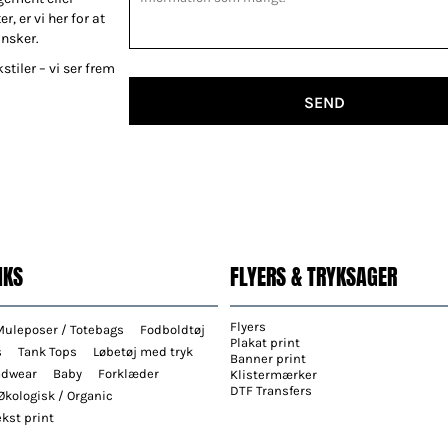
r, er vi her for at
ønsker.
stiler – vi ser frem
SEND
NKS
FLYERS & TRYKSAGER
Flyers
Muleposer / Totebags
Fodboldtøj
Plakat print
s
Tank Tops
Løbetøj med tryk
Banner print
adwear
Baby
Forklæder
Klistermærker
DTF Transfers
Økologisk / Organic
kst print