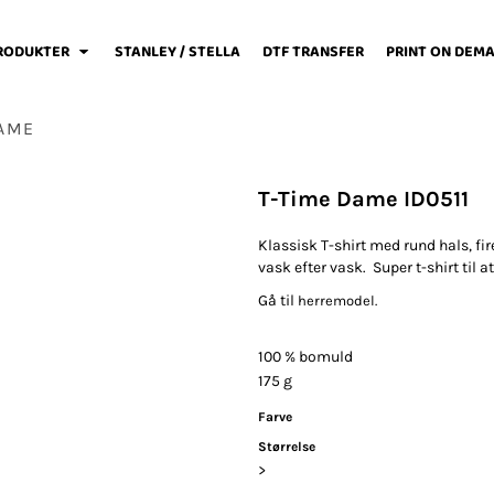
RODUKTER
STANLEY / STELLA
DTF TRANSFER
PRINT ON DEM
DAME
T-Time Dame ID0511
weats / Hoodies
Løbetøj
Baby
Klassisk T-shirt med rund hals, f
vask efter vask.
Super t-shirt til a
Gå til
herremodel.
100 % bomuld
175 g
Fodboldtøj
Forklæder
Jakker / Softshell
Farve
Størrelse
>