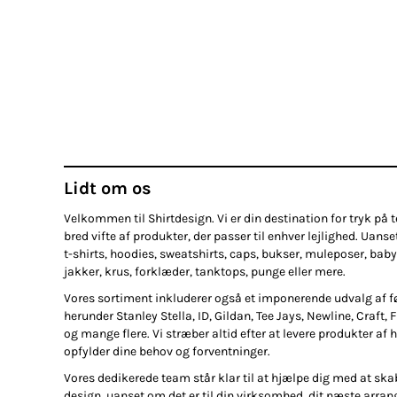
Lidt om os
Velkommen til Shirtdesign. Vi er din destination for tryk på te
bred vifte af produkter, der passer til enhver lejlighed. Uanse
t-shirts, hoodies, sweatshirts, caps, bukser, muleposer, baby
jakker, krus, forklæder, tanktops, punge eller mere.
Vores sortiment inkluderer også et imponerende udvalg af 
herunder Stanley Stella, ID, Gildan, Tee Jays, Newline, Craft, 
og mange flere. Vi stræber altid efter at levere produkter af h
opfylder dine behov og forventninger.
Vores dedikerede team står klar til at hjælpe dig med at ska
design, uanset om det er til din virksomhed, dit næste arran