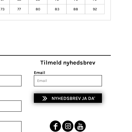
73
77
80
83
88
92
Tilmeld nyhedsbrev
Email
NYHEDSBREV JA DA'