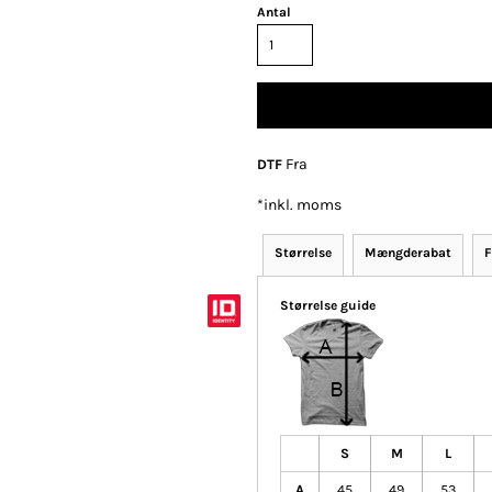
Antal
Polo
Skjorter
Selv-indleveret
tekstiler
Fra
DTF
*
inkl. moms
Størrelse
Mængderabat
F
klameartikler og
Fashion Tees /
DTF Print (Digital
giveaways
Sweats
Transfer)
Størrelse guide
S
M
L
A
45
49
53