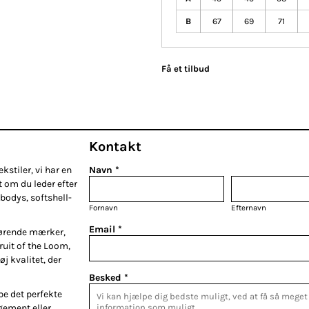
B
67
69
71
Få et tilbud
Kontakt
kstiler, vi har en
Navn *
t om du leder efter
bodys, softshell-
Fornavn
Efternavn
Email *
førende mærker,
Fruit of the Loom,
øj kvalitet, der
Besked *
be det perfekte
gement eller