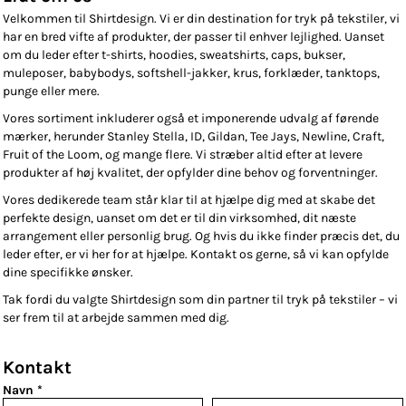
Velkommen til Shirtdesign. Vi er din destination for tryk på tekstiler, vi
har en bred vifte af produkter, der passer til enhver lejlighed. Uanset
om du leder efter t-shirts, hoodies, sweatshirts, caps, bukser,
muleposer, babybodys, softshell-jakker, krus, forklæder, tanktops,
punge eller mere.
Vores sortiment inkluderer også et imponerende udvalg af førende
mærker, herunder Stanley Stella, ID, Gildan, Tee Jays, Newline, Craft,
Fruit of the Loom, og mange flere. Vi stræber altid efter at levere
produkter af høj kvalitet, der opfylder dine behov og forventninger.
Vores dedikerede team står klar til at hjælpe dig med at skabe det
perfekte design, uanset om det er til din virksomhed, dit næste
arrangement eller personlig brug. Og hvis du ikke finder præcis det, du
leder efter, er vi her for at hjælpe. Kontakt os gerne, så vi kan opfylde
dine specifikke ønsker.
Tak fordi du valgte Shirtdesign som din partner til tryk på tekstiler – vi
ser frem til at arbejde sammen med dig.
Kontakt
Navn *