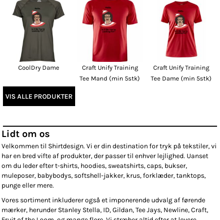
CoolDry Dame
Craft Unify Training
Craft Unify Training
Tee Mand (min 5stk)
Tee Dame (min 5stk)
VIS ALLE PRODUKTER
Lidt om os
Velkommen til Shirtdesign. Vi er din destination for tryk på tekstiler, vi
har en bred vifte af produkter, der passer til enhver lejlighed. Uanset
om du leder efter t-shirts, hoodies, sweatshirts, caps, bukser,
muleposer, babybodys, softshell-jakker, krus, forklæder, tanktops,
punge eller mere.
Vores sortiment inkluderer også et imponerende udvalg af førende
mærker, herunder Stanley Stella, ID, Gildan, Tee Jays, Newline, Craft,
Fruit of the Loom, og mange flere. Vi stræber altid efter at levere