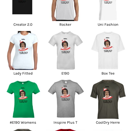
Creator 2.0
Rocker
Uni Fashion
Lady Fitted
E190
Box Tee
#E190 Womens
Inspire Plus T
CoolDry Herre