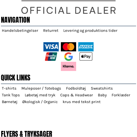
NAVIGATION
Handelsbetingelser
Returret
Levering og produktions tider
QUICK LINKS
T-shirts
Muleposer / Totebags
Fodboldtøj
Sweatshirts
Tank Tops
Løbetøj med tryk
Caps & Headwear
Baby
Forklæder
Børnetøj
Økologisk / Organic
krus med tekst print
FLYERS & TRYKSAGER