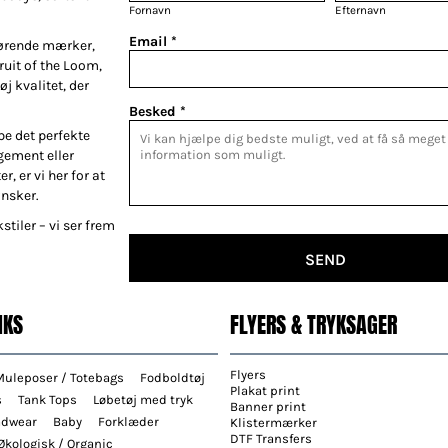
Fornavn
Efternavn
Email *
førende mærker,
Fruit of the Loom,
øj kvalitet, der
Besked *
be det perfekte
gement eller
r, er vi her for at
ønsker.
stiler – vi ser frem
SEND
NKS
FLYERS & TRYKSAGER
Flyers
Muleposer / Totebags
Fodboldtøj
Plakat print
s
Tank Tops
Løbetøj med tryk
Banner print
adwear
Baby
Forklæder
Klistermærker
DTF Transfers
Økologisk / Organic