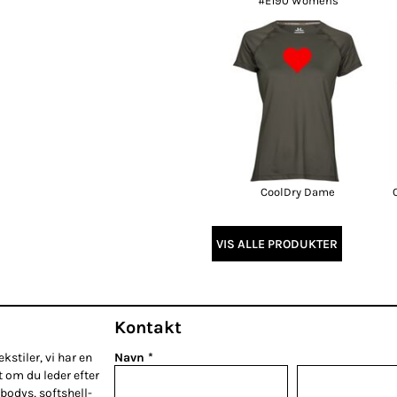
#E190 Womens
CoolDry Dame
VIS ALLE PRODUKTER
Kontakt
kstiler, vi har en
Navn *
t om du leder efter
bodys, softshell-