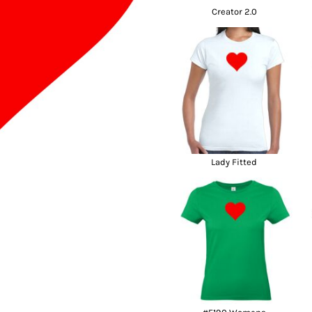
Creator 2.0
Polo
Skjorter
Selv-indleveret
tekstiler
Lady Fitted
klameartikler og
Fashion Tees /
DTF Print (Digital
giveaways
Sweats
Transfer)