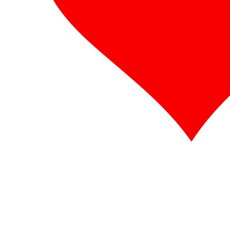
BRANDS
DIVERSE
MORE...
Krus
Poser / Tasker
Tank top
Brands
Diverse
Økologisk / Organic
Re
Skole / efterskole tøj