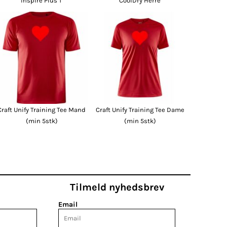
Inspire Plus T
CoolDry Herre
Craft Unify Training Tee Mand
Craft Unify Training Tee Dame
(min 5stk)
(min 5stk)
Tilmeld nyhedsbrev
Email