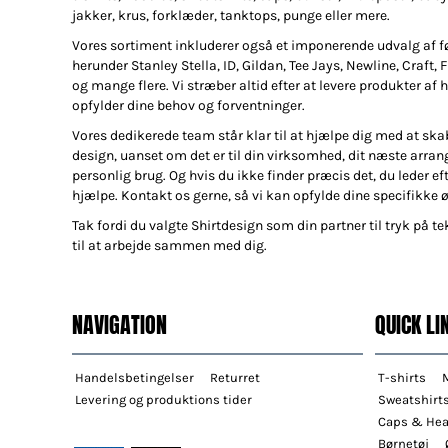
jakker, krus, forklæder, tanktops, punge eller mere.
Vores sortiment inkluderer også et imponerende udvalg af 
herunder Stanley Stella, ID, Gildan, Tee Jays, Newline, Craft, 
og mange flere. Vi stræber altid efter at levere produkter af h
opfylder dine behov og forventninger.
Vores dedikerede team står klar til at hjælpe dig med at ska
design, uanset om det er til din virksomhed, dit næste arran
personlig brug. Og hvis du ikke finder præcis det, du leder efte
hjælpe. Kontakt os gerne, så vi kan opfylde dine specifikke 
Tak fordi du valgte Shirtdesign som din partner til tryk på tek
til at arbejde sammen med dig.
NAVIGATION
QUICK LI
Handelsbetingelser
Returret
T-shirts
Levering og produktions tider
Sweatshirt
Caps & He
Børnetøj