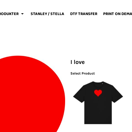
RODUKTER
STANLEY / STELLA
DTF TRANSFER
PRINT ON DEM
weats / Hoodies
Løbetøj
Baby
I love
Select Product
Fodboldtøj
Forklæder
Jakker / Softshell