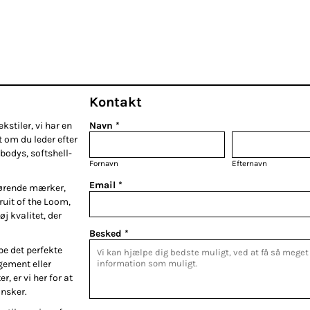
Kontakt
kstiler, vi har en
Navn *
t om du leder efter
bodys, softshell-
Fornavn
Efternavn
Email *
førende mærker,
Fruit of the Loom,
øj kvalitet, der
Besked *
be det perfekte
gement eller
r, er vi her for at
ønsker.