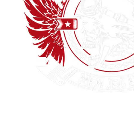
BRANDS
DIVERSE
MORE...
Krus
Poser / Tasker
Tank top
Brands
Diverse
Økologisk / Organic
Re
Skole / efterskole tøj