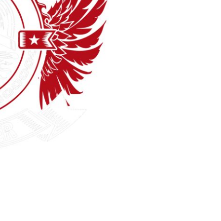
Polo
Skjorter
Selv-indleveret
tekstiler
klameartikler og
Fashion Tees /
DTF Print (Digital
giveaways
Sweats
Transfer)