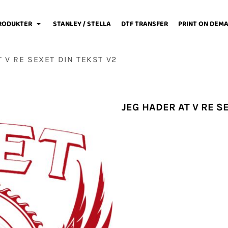
RODUKTER
STANLEY / STELLA
DTF TRANSFER
PRINT ON DEM
T V RE SEXET DIN TEKST V2
weats / Hoodies
Løbetøj
Baby
JEG HADER AT V RE S
Fodboldtøj
Forklæder
Jakker / Softshell