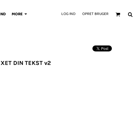
AND
MORE
LOG IND
OPRET BRUGER
EXET DIN TEKST v2