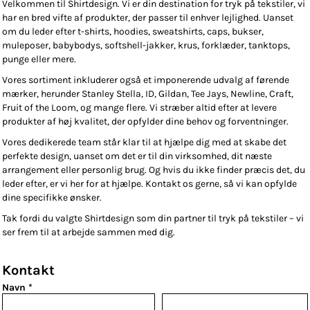
Velkommen til Shirtdesign. Vi er din destination for tryk på tekstiler, vi
har en bred vifte af produkter, der passer til enhver lejlighed. Uanset
om du leder efter t-shirts, hoodies, sweatshirts, caps, bukser,
muleposer, babybodys, softshell-jakker, krus, forklæder, tanktops,
punge eller mere.
Vores sortiment inkluderer også et imponerende udvalg af førende
mærker, herunder Stanley Stella, ID, Gildan, Tee Jays, Newline, Craft,
Fruit of the Loom, og mange flere. Vi stræber altid efter at levere
produkter af høj kvalitet, der opfylder dine behov og forventninger.
Vores dedikerede team står klar til at hjælpe dig med at skabe det
perfekte design, uanset om det er til din virksomhed, dit næste
arrangement eller personlig brug. Og hvis du ikke finder præcis det, du
leder efter, er vi her for at hjælpe. Kontakt os gerne, så vi kan opfylde
dine specifikke ønsker.
Tak fordi du valgte Shirtdesign som din partner til tryk på tekstiler – vi
ser frem til at arbejde sammen med dig.
Kontakt
Navn *