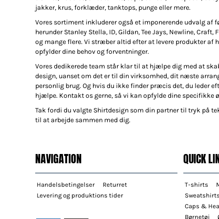
jakker, krus, forklæder, tanktops, punge eller mere.
Vores sortiment inkluderer også et imponerende udvalg af 
herunder Stanley Stella, ID, Gildan, Tee Jays, Newline, Craft, 
og mange flere. Vi stræber altid efter at levere produkter af h
opfylder dine behov og forventninger.
Vores dedikerede team står klar til at hjælpe dig med at ska
design, uanset om det er til din virksomhed, dit næste arran
personlig brug. Og hvis du ikke finder præcis det, du leder efte
hjælpe. Kontakt os gerne, så vi kan opfylde dine specifikke 
Tak fordi du valgte Shirtdesign som din partner til tryk på tek
til at arbejde sammen med dig.
NAVIGATION
QUICK LI
Handelsbetingelser
Returret
T-shirts
Levering og produktions tider
Sweatshirt
Caps & He
Børnetøj