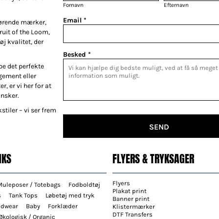
Fornavn
Efternavn
Email *
førende mærker,
Fruit of the Loom,
øj kvalitet, der
Besked *
be det perfekte
gement eller
r, er vi her for at
ønsker.
stiler – vi ser frem
SEND
NKS
FLYERS & TRYKSAGER
Flyers
Muleposer / Totebags
Fodboldtøj
Plakat print
s
Tank Tops
Løbetøj med tryk
Banner print
adwear
Baby
Forklæder
Klistermærker
DTF Transfers
Økologisk / Organic