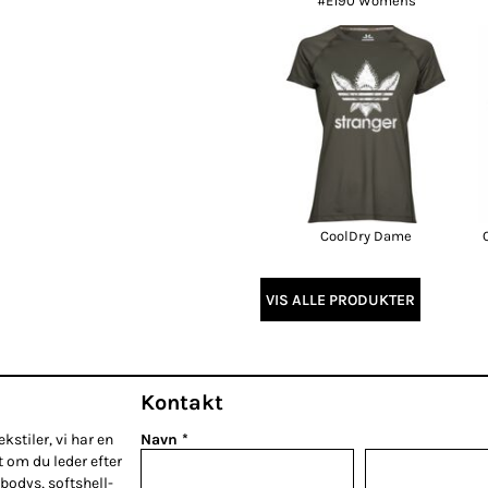
#E190 Womens
CoolDry Dame
VIS ALLE PRODUKTER
Kontakt
kstiler, vi har en
Navn *
t om du leder efter
bodys, softshell-