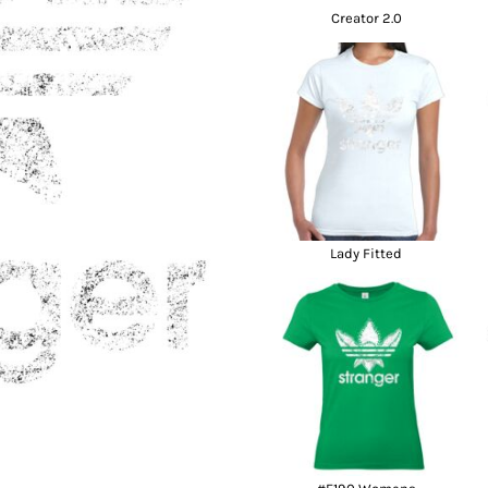
Creator 2.0
Polo
Skjorter
Selv-indleveret
tekstiler
Lady Fitted
klameartikler og
Fashion Tees /
DTF Print (Digital
giveaways
Sweats
Transfer)