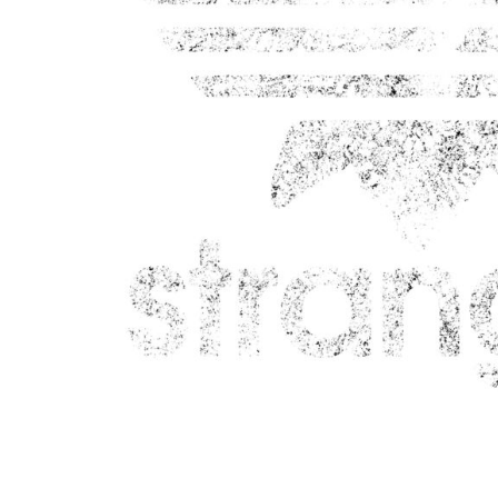
BRANDS
DIVERSE
MORE...
Krus
Poser / Tasker
Tank top
Brands
Diverse
Økologisk / Organic
Re
Skole / efterskole tøj