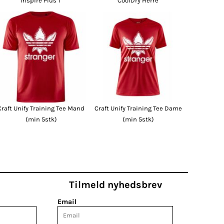
Inspire Plus T
CoolDry Herre
Craft Unify Training Tee Mand
Craft Unify Training Tee Dame
(min 5stk)
(min 5stk)
Tilmeld nyhedsbrev
Email