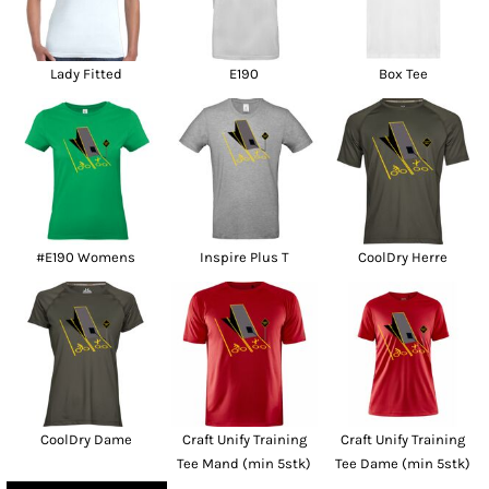
Lady Fitted
E190
Box Tee
#E190 Womens
Inspire Plus T
CoolDry Herre
CoolDry Dame
Craft Unify Training
Craft Unify Training
Tee Mand (min 5stk)
Tee Dame (min 5stk)