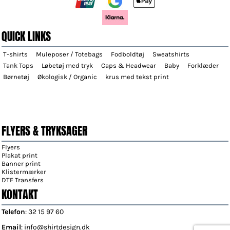
QUICK LINKS
T-shirts
Muleposer / Totebags
Fodboldtøj
Sweatshirts
Tank Tops
Løbetøj med tryk
Caps & Headwear
Baby
Forklæder
Børnetøj
Økologisk / Organic
krus med tekst print
FLYERS & TRYKSAGER
Flyers
Plakat print
Banner print
Klistermærker
DTF Transfers
KONTAKT
Telefon
: 32 15 97 60
Email
: info@shirtdesign.dk