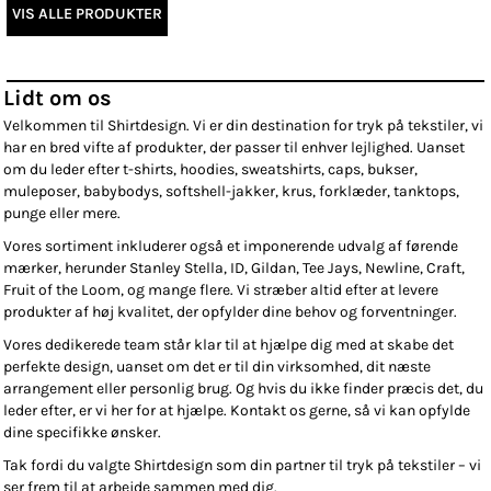
VIS ALLE PRODUKTER
Lidt om os
Velkommen til Shirtdesign. Vi er din destination for tryk på tekstiler, vi
har en bred vifte af produkter, der passer til enhver lejlighed. Uanset
om du leder efter t-shirts, hoodies, sweatshirts, caps, bukser,
muleposer, babybodys, softshell-jakker, krus, forklæder, tanktops,
punge eller mere.
Vores sortiment inkluderer også et imponerende udvalg af førende
mærker, herunder Stanley Stella, ID, Gildan, Tee Jays, Newline, Craft,
Fruit of the Loom, og mange flere. Vi stræber altid efter at levere
produkter af høj kvalitet, der opfylder dine behov og forventninger.
Vores dedikerede team står klar til at hjælpe dig med at skabe det
perfekte design, uanset om det er til din virksomhed, dit næste
arrangement eller personlig brug. Og hvis du ikke finder præcis det, du
leder efter, er vi her for at hjælpe. Kontakt os gerne, så vi kan opfylde
dine specifikke ønsker.
Tak fordi du valgte Shirtdesign som din partner til tryk på tekstiler – vi
ser frem til at arbejde sammen med dig.