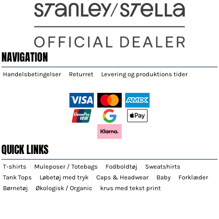
NAVIGATION
Handelsbetingelser
Returret
Levering og produktions tider
QUICK LINKS
T-shirts
Muleposer / Totebags
Fodboldtøj
Sweatshirts
Tank Tops
Løbetøj med tryk
Caps & Headwear
Baby
Forklæder
Børnetøj
Økologisk / Organic
krus med tekst print