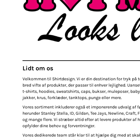
BRANDS
DIVERSE
MORE...
Krus
Poser / Tasker
Tank top
Lidt om os
Brands
Diverse
Økologisk / Organic
Re
Velkommen til Shirtdesign. Vi er din destination for tryk på te
bred vifte af produkter, der passer til enhver lejlighed. Uanse
t-shirts, hoodies, sweatshirts, caps, bukser, muleposer, baby
jakker, krus, forklæder, tanktops, punge eller mere.
Vores sortiment inkluderer også et imponerende udvalg af 
herunder Stanley Stella, ID, Gildan, Tee Jays, Newline, Craft, 
og mange flere. Vi stræber altid efter at levere produkter af h
opfylder dine behov og forventninger.
Skole / efterskole tøj
Vores dedikerede team står klar til at hjælpe dig med at ska