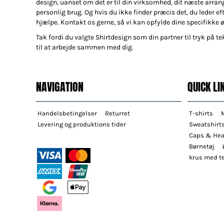
design, uanset om det er til din virksomhed, dit næste arran
personlig brug. Og hvis du ikke finder præcis det, du leder efte
hjælpe. Kontakt os gerne, så vi kan opfylde dine specifikke 
Tak fordi du valgte Shirtdesign som din partner til tryk på tek
til at arbejde sammen med dig.
NAVIGATION
QUICK LI
Handelsbetingelser
Returret
T-shirts
Levering og produktions tider
Sweatshirt
Caps & He
Børnetøj
krus med te