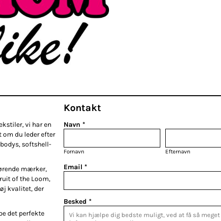
Polo
Skjorter
Selv-indleveret
tekstiler
Kontakt
klameartikler og
Fashion Tees /
DTF Print (Digital
kstiler, vi har en
Navn *
giveaways
Sweats
Transfer)
t om du leder efter
bodys, softshell-
Fornavn
Efternavn
Email *
førende mærker,
Fruit of the Loom,
øj kvalitet, der
Besked *
be det perfekte