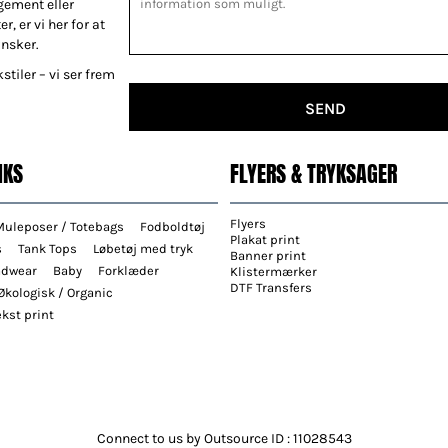
gement eller
r, er vi her for at
ønsker.
stiler – vi ser frem
SEND
NKS
FLYERS & TRYKSAGER
Flyers
Muleposer / Totebags
Fodboldtøj
Plakat print
s
Tank Tops
Løbetøj med tryk
Banner print
adwear
Baby
Forklæder
Klistermærker
DTF Transfers
Økologisk / Organic
kst print
Connect to us by Outsource ID : 11028543