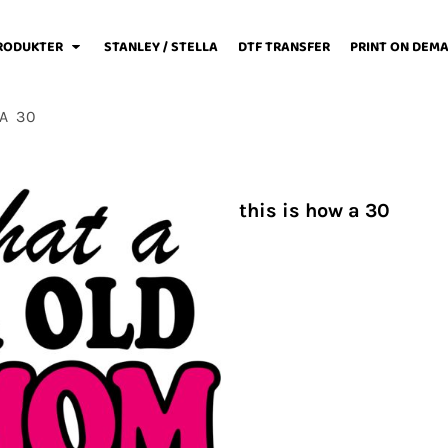
RODUKTER
STANLEY / STELLA
DTF TRANSFER
PRINT ON DEM
 A 30
weats / Hoodies
Løbetøj
Baby
this is how a 30
Fodboldtøj
Forklæder
Jakker / Softshell