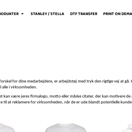
RODUKTER
STANLEY / STELLA
DTF TRANSFER
PRINT ON DEM
weats / Hoodies
Løbetøj
Baby
n forskel for dine medarbejdere, er arbejdstøj med tryk den rigtige vej at gå. 
il alle i virksomheden.
 Det kan være jeres firmalogo, motto eller måske citater, der kan motivere d
 til at reklamere for virksomheden, når de er ude blandt potentielle kunder
Fodboldtøj
Forklæder
Jakker / Softshell