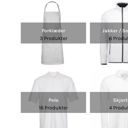
Forklæder
Jakker / So
3 Produkter
6 Produ
Polo
Skjort
16 Produkter
4 Produ