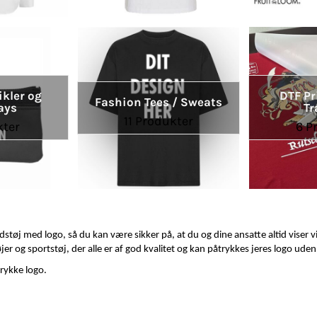
kler og
DTF Pr
Fashion Tees / Sweats
ays
Tr
11 Produkter
kter
6 P
støj med logo, så du kan være sikker på, at du og dine ansatte altid viser vi
øjer og sportstøj, der alle er af god kvalitet og kan påtrykkes jeres logo ude
rykke logo.