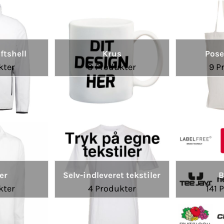
ftshell
Krus
Pose
kter
3 Produkter
9 P
er
Selv-indleveret tekstiler
B
kter
4 Produkter
141 