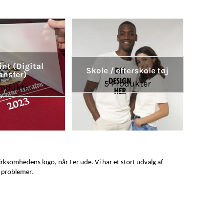
int (Digital
Skole / efterskole tøj
ansfer)
5 Produkter
rodukter
rksomhedens logo, når I er ude. Vi har et stort udvalg af
n problemer.