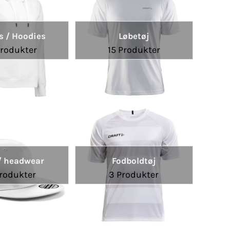
s / Hoodies
Løbetøj
Produkter
15 Produkter
/ headwear
Fodboldtøj
Produkter
3 Produkter