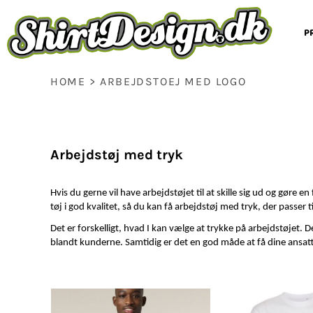
Kontakt
PRODUKTER (POD)
KONTAKT
PRODUKTER
Om os
DTG print
P
T-SHIRTS
OM OS
PRODUKTER
DTF Digital Transfer
LANGÆRMET T-SHIRTS
DTG PRINT
STANLEY / STELLA
Hvad siger kunderne / Trustpilot / Google
Levering og produktions tider
SWEATS / HOODIES
DTF DIGITAL TRANSFER
DTF TRANSFER
Handelsbetingelser
HOME
>
ARBEJDSTOEJ MED LOGO
LØBETØJ
HVAD SIGER KUNDERNE / TRUSTPILOT / GOOGLE
PRINT ON DEMAND
BABY
LEVERING OG PRODUKTIONS TIDER
DESIGN HER
BØRNETØJ
HANDELSBETINGELSER
OM OS
Produkter (POD)
T-shirts
Langærmet T-shirts
S
BUKSER / SHORTS
OM OS
CAPS / HEADWEAR
SKOLE/EFTERSKOLE TØJ
Arbejdstøj med tryk
FODBOLDTØJ
FÅ ET TILBUD
FORKLÆDER
Hvis du gerne vil have arbejdstøjet til at skille sig ud og gøre e
LOG IND
JAKKER / SOFTSHELL
tøj i god kvalitet, så du kan få arbejdstøj med tryk, der passer t
OPRET BRUGER
KRUS
Det er forskelligt, hvad I kan vælge at trykke på arbejdstøjet.
INDKØBSKURV: 0 VARE
POSER / TASKER
blandt kunderne. Samtidig er det en god måde at få dine ansatte
Børnetøj
Bukser / Shorts
Caps / headwear
TANK TOP
POLO
SKJORTER
SELV-INDLEVERET TEKSTILER