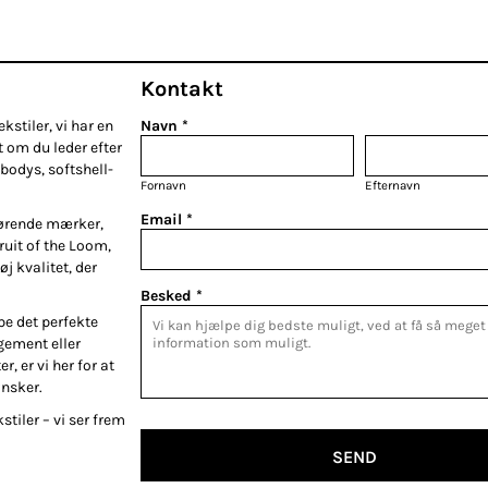
Kontakt
kstiler, vi har en
Navn *
t om du leder efter
bodys, softshell-
Fornavn
Efternavn
Email *
førende mærker,
Fruit of the Loom,
øj kvalitet, der
Besked *
be det perfekte
gement eller
r, er vi her for at
ønsker.
stiler – vi ser frem
SEND