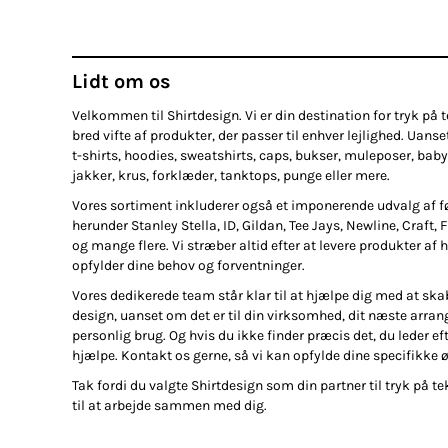
Lidt om os
Velkommen til Shirtdesign. Vi er din destination for tryk på te
bred vifte af produkter, der passer til enhver lejlighed. Uanse
t-shirts, hoodies, sweatshirts, caps, bukser, muleposer, baby
jakker, krus, forklæder, tanktops, punge eller mere.
Vores sortiment inkluderer også et imponerende udvalg af 
herunder Stanley Stella, ID, Gildan, Tee Jays, Newline, Craft, 
og mange flere. Vi stræber altid efter at levere produkter af h
opfylder dine behov og forventninger.
Vores dedikerede team står klar til at hjælpe dig med at ska
design, uanset om det er til din virksomhed, dit næste arran
personlig brug. Og hvis du ikke finder præcis det, du leder efte
hjælpe. Kontakt os gerne, så vi kan opfylde dine specifikke 
Tak fordi du valgte Shirtdesign som din partner til tryk på tek
til at arbejde sammen med dig.