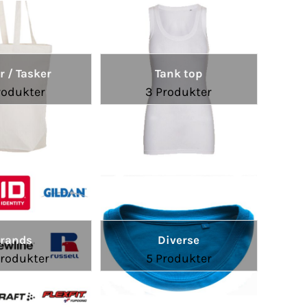
r / Tasker
Tank top
rodukter
3 Produkter
rands
Diverse
Produkter
5 Produkter