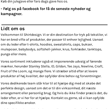
Køb din julegave eller fars dags gave hos os.
- Følg os på
facebook
for få de seneste nyheder og
kampagner.
Lidt om os
Velkommen til Shirtdesign. Vi er din destination for tryk på tekstiler, vi
har en bred vifte af produkter, der passer til enhver lejlighed. Uanset
om du leder efter t-shirts, hoodies, sweatshirts, caps, bukser,
muleposer, babybodys, softshell-jakker, krus, forklæder, tanktops,
punge eller mere.
Vores sortiment inkluderer også et imponerende udvalg af førende
mærker, herunder Stanley Stella, ID, Gildan, Tee Jays, Newline, Craft,
Fruit of the Loom, og mange flere. Vi stræber altid efter at levere
produkter af høj kvalitet, der opfylder dine behov og forventninger.
Vores dedikerede team står klar til at hjælpe dig med at skabe det
perfekte design, uanset om det er til din virksomhed, dit næste
arrangement eller personlig brug. Og hvis du ikke finder præcis det, du
leder efter, er vi her for at hjælpe. Kontakt os gerne, så vi kan opfylde
dine specifikke ønsker.