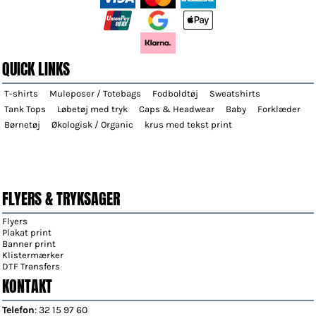
QUICK LINKS
T-shirts
Muleposer / Totebags
Fodboldtøj
Sweatshirts
Tank Tops
Løbetøj med tryk
Caps & Headwear
Baby
Forklæder
Børnetøj
Økologisk / Organic
krus med tekst print
FLYERS & TRYKSAGER
Flyers
Plakat print
Banner print
Klistermærker
DTF Transfers
KONTAKT
Telefon
: 32 15 97 60