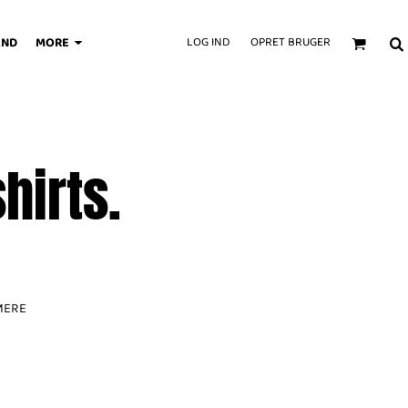
AND
MORE
LOG IND
OPRET BRUGER
hirts.
 MERE