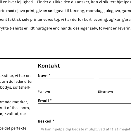
 en hver lejlighed. - Finder du ikke den du ønsker, kan vi sikkert hjælpe
irts med sjove print, giv en sød gave til farsdag, morsdag, julegave, gamer
rent faktisk selv printer vores tøj, vi har derfor kort levering, og kan gara
ykte t-shirts er lidt hurtigere end når du desinger selv, forvent en leveri
Kontakt
kstiler, vi har en
Navn *
t om du leder efter
bodys, softshell-
Fornavn
Efternavn
Email *
førende mærker,
Fruit of the Loom,
øj kvalitet, der
Besked *
be det perfekte