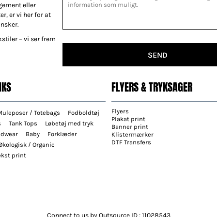
gement eller
r, er vi her for at
ønsker.
stiler – vi ser frem
SEND
NKS
FLYERS & TRYKSAGER
Flyers
Muleposer / Totebags
Fodboldtøj
Plakat print
s
Tank Tops
Løbetøj med tryk
Banner print
adwear
Baby
Forklæder
Klistermærker
DTF Transfers
Økologisk / Organic
kst print
Connect to us by Outsource ID : 11028543