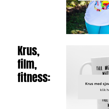
Krus,
film,
fitness:
Krus med sjo
klik h