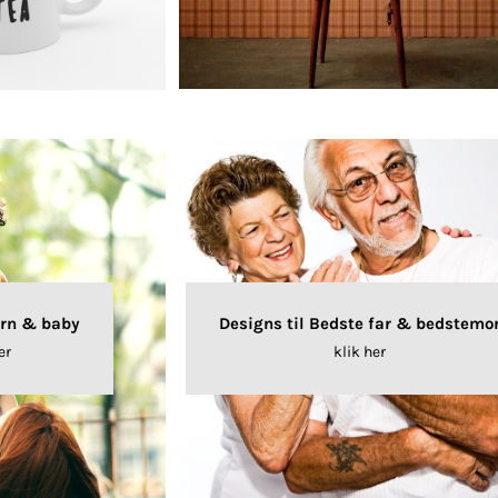
Designs til Bedste far & bedstemo
ørn & baby
klik her
er