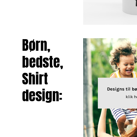
Børn,
bedste,
Shirt
design:
Designs til b
klik h