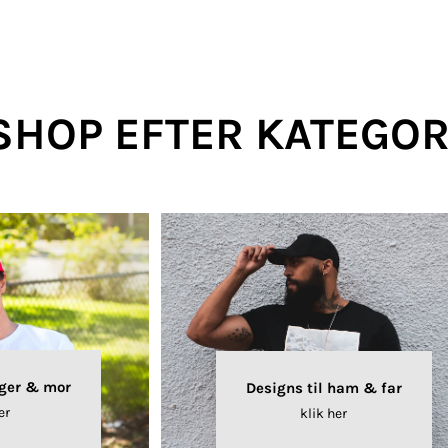
Polo
Skjorter
Selv-indleveret
tekstiler
SHOP EFTER KATEGOR
klameartikler og
Fashion Tees /
DTF Print (Digital
giveaways
Sweats
Transfer)
iger & mor
Designs til ham & far
er
klik her