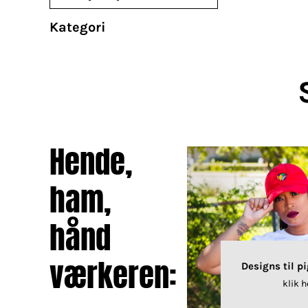
BRANDS
DIVERSE
Kategori
MORE...
Krus
Poser / Tasker
Tank top
Hende,
Brands
Diverse
Økologisk / Organic
Re
ham,
hånd
værkeren:
Designs til p
klik h
Skole / efterskole tøj