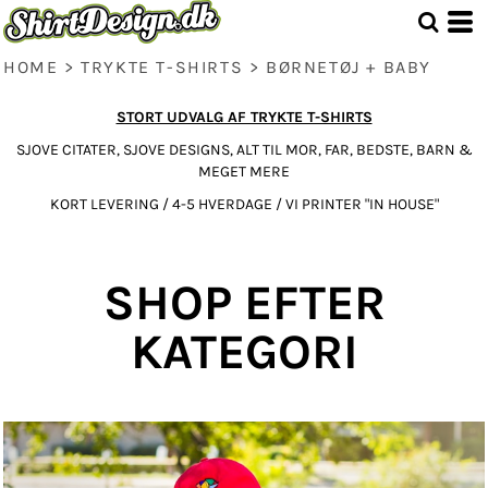
Standart
Price: Lowest First
Price: Highest First
HOME
>
TRYKTE T-SHIRTS
>
BØRNETØJ + BABY
Date Added
STORT UDVALG AF TRYKTE T-SHIRTS
SJOVE CITATER, SJOVE DESIGNS, ALT TIL MOR, FAR, BEDSTE, BARN &
MEGET MERE
KORT LEVERING / 4-5 HVERDAGE / VI PRINTER "IN HOUSE"
SHOP EFTER
KATEGORI