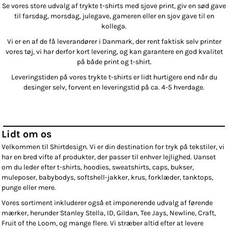
Se vores store udvalg af trykte t-shirts med sjove print, giv en sød gave
til farsdag, morsdag, julegave, gameren eller en sjov gave til en
kollega.
Vi er en af de få leverandører i Danmark, der rent faktisk selv printer
vores tøj, vi har derfor kort levering, og kan garantere en god kvalitet
på både print og t-shirt.
Leveringstiden på vores trykte t-shirts er lidt hurtigere end når du
desinger selv, forvent en leveringstid på ca. 4-5 hverdage.
Lidt om os
Velkommen til Shirtdesign. Vi er din destination for tryk på tekstiler, vi
har en bred vifte af produkter, der passer til enhver lejlighed. Uanset
om du leder efter t-shirts, hoodies, sweatshirts, caps, bukser,
muleposer, babybodys, softshell-jakker, krus, forklæder, tanktops,
punge eller mere.
Vores sortiment inkluderer også et imponerende udvalg af førende
mærker, herunder Stanley Stella, ID, Gildan, Tee Jays, Newline, Craft,
Fruit of the Loom, og mange flere. Vi stræber altid efter at levere