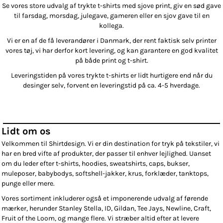
Se vores store udvalg af trykte t-shirts med sjove print, giv en sød gave
til farsdag, morsdag, julegave, gameren eller en sjov gave til en
kollega.
Vi er en af de få leverandører i Danmark, der rent faktisk selv printer
vores tøj, vi har derfor kort levering, og kan garantere en god kvalitet
på både print og t-shirt.
Leveringstiden på vores trykte t-shirts er lidt hurtigere end når du
desinger selv, forvent en leveringstid på ca. 4-5 hverdage.
Lidt om os
Velkommen til Shirtdesign. Vi er din destination for tryk på tekstiler, vi
har en bred vifte af produkter, der passer til enhver lejlighed. Uanset
om du leder efter t-shirts, hoodies, sweatshirts, caps, bukser,
muleposer, babybodys, softshell-jakker, krus, forklæder, tanktops,
punge eller mere.
Vores sortiment inkluderer også et imponerende udvalg af førende
mærker, herunder Stanley Stella, ID, Gildan, Tee Jays, Newline, Craft,
Fruit of the Loom, og mange flere. Vi stræber altid efter at levere