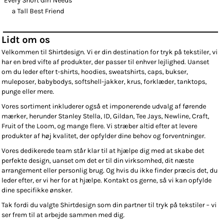
Every Short Girl Needs
a Tall Best Friend
Lidt om os
Velkommen til Shirtdesign. Vi er din destination for tryk på tekstiler, vi
har en bred vifte af produkter, der passer til enhver lejlighed. Uanset
om du leder efter t-shirts, hoodies, sweatshirts, caps, bukser,
muleposer, babybodys, softshell-jakker, krus, forklæder, tanktops,
punge eller mere.
Vores sortiment inkluderer også et imponerende udvalg af førende
mærker, herunder Stanley Stella, ID, Gildan, Tee Jays, Newline, Craft,
Fruit of the Loom, og mange flere. Vi stræber altid efter at levere
produkter af høj kvalitet, der opfylder dine behov og forventninger.
Vores dedikerede team står klar til at hjælpe dig med at skabe det
perfekte design, uanset om det er til din virksomhed, dit næste
arrangement eller personlig brug. Og hvis du ikke finder præcis det, du
leder efter, er vi her for at hjælpe. Kontakt os gerne, så vi kan opfylde
dine specifikke ønsker.
Tak fordi du valgte Shirtdesign som din partner til tryk på tekstiler – vi
ser frem til at arbejde sammen med dig.