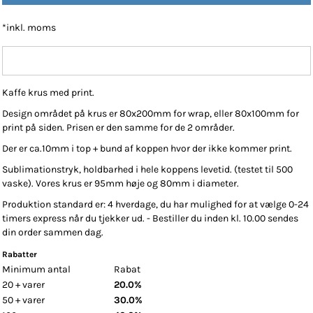
*
inkl. moms
Kaffe krus med print.
Design området på krus er 80x200mm for wrap, eller 80x100mm for
print på siden. Prisen er den samme for de 2 områder.
Der er ca.10mm i top + bund af koppen hvor der ikke kommer print.
Sublimationstryk, holdbarhed i hele koppens levetid. (testet til 500
vaske). Vores krus er 95mm høje og 80mm i diameter.
Produktion standard er: 4 hverdage, du har mulighed for at vælge 0-24
timers express når du tjekker ud. - Bestiller du inden kl. 10.00 sendes
din order sammen dag.
Rabatter
Minimum antal
Rabat
20 + varer
20.0%
50 + varer
30.0%