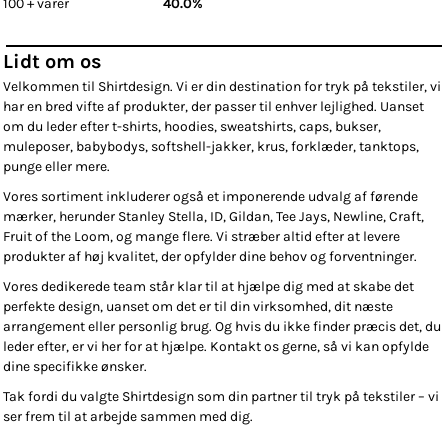
100 + varer
40.0%
Lidt om os
Velkommen til Shirtdesign. Vi er din destination for tryk på tekstiler, vi
har en bred vifte af produkter, der passer til enhver lejlighed. Uanset
om du leder efter t-shirts, hoodies, sweatshirts, caps, bukser,
muleposer, babybodys, softshell-jakker, krus, forklæder, tanktops,
punge eller mere.
Vores sortiment inkluderer også et imponerende udvalg af førende
mærker, herunder Stanley Stella, ID, Gildan, Tee Jays, Newline, Craft,
Fruit of the Loom, og mange flere. Vi stræber altid efter at levere
produkter af høj kvalitet, der opfylder dine behov og forventninger.
Vores dedikerede team står klar til at hjælpe dig med at skabe det
perfekte design, uanset om det er til din virksomhed, dit næste
arrangement eller personlig brug. Og hvis du ikke finder præcis det, du
leder efter, er vi her for at hjælpe. Kontakt os gerne, så vi kan opfylde
dine specifikke ønsker.
Tak fordi du valgte Shirtdesign som din partner til tryk på tekstiler – vi
ser frem til at arbejde sammen med dig.